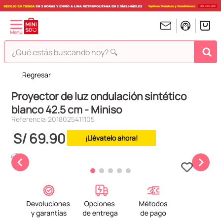
¿Qué estás buscando hoy? 🔍
Regresar
TÉRMINOS MÁS BUSCADOS
Proyector de luz ondulación sintético
1
.
peluches
blanco 42.5 cm - Miniso
2
.
hello kitty
Referencia
:
2018025411105
3
.
bt21s
S/
69
.
90
¡Llévatelo ahora!
4
.
chiikawas
5
.
my melody
6
.
tomatodo
7
.
harry potter
8
.
stitch