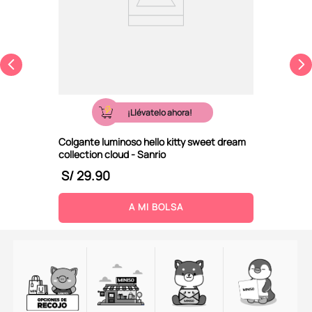
¡Llévatelo ahora!
Colgante luminoso hello kitty sweet dream
collection cloud - Sanrio
S/
29
.
90
A MI BOLSA