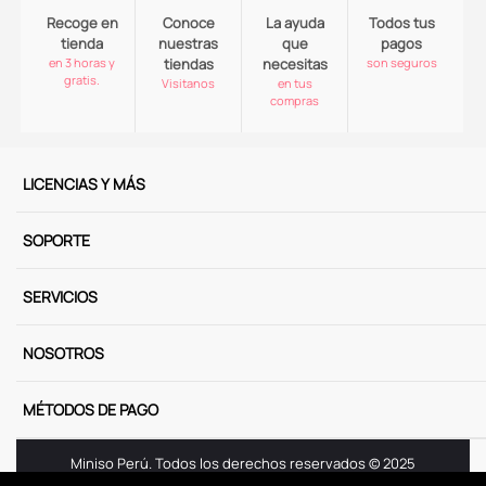
Recoge en
Conoce
La ayuda
Todos tus
tienda
nuestras
que
pagos
en 3 horas y
tiendas
necesitas
son seguros
gratis.
Visitanos
en tus
compras
LICENCIAS Y MÁS
SOPORTE
SERVICIOS
NOSOTROS
MÉTODOS DE PAGO
Miniso Perú. Todos los derechos reservados © 2025