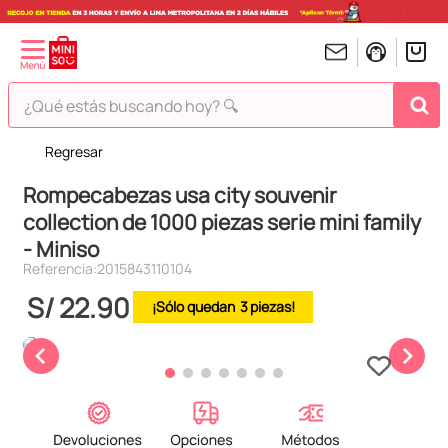
¿Qué estás buscando hoy? 🔍
Regresar
TÉRMINOS MÁS BUSCADOS
Rompecabezas usa city souvenir
1
.
peluches
collection de 1000 piezas serie mini family
2
.
hello kitty
- Miniso
3
.
bt21s
Referencia
:
2015843110104
4
.
chiikawas
S/
22
.
90
3
5
.
my melody
6
.
tomatodo
7
.
harry potter
8
.
stitch