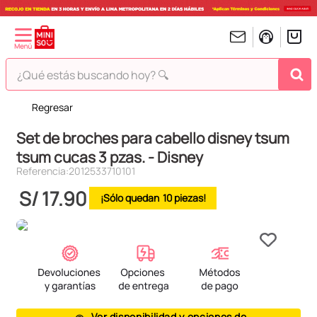
¿Qué estás buscando hoy? 🔍
Regresar
TÉRMINOS MÁS BUSCADOS
Set de broches para cabello disney tsum
1
.
peluches
tsum cucas 3 pzas. - Disney
2
.
hello kitty
Referencia
:
2012533710101
3
.
bt21s
S/
17
.
90
10
4
.
chiikawas
5
.
my melody
6
.
tomatodo
7
.
harry potter
8
.
stitch
Ver disponibilidad y opciones de