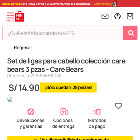
¿Qué estás buscando hoy? 🔍
Regresar
TÉRMINOS MÁS BUSCADOS
Set de ligas para cabello colección care
1
.
peluches
bears 3 pzas - Care Bears
2
.
hello kitty
Referencia
:
2015656510108
3
.
bt21s
S/
14
.
90
28
4
.
chiikawas
5
.
my melody
6
.
harry potter
7
.
tomatodo
8
.
stitch
Ver disponibilidad y opciones de