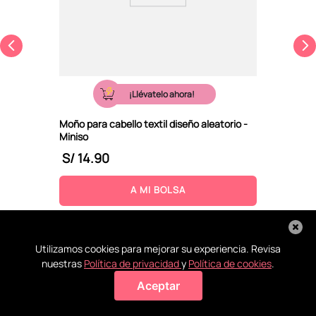
¡Llévatelo ahora!
Moño para cabello textil diseño aleatorio -
Miniso
S/
14
.
90
A MI BOLSA
Utilizamos cookies para mejorar su experiencia. Revisa
nuestras
Política de privacidad
y
Política de cookies
.
Aceptar
Agregar a mi bolsa
Recoge en
Conoce
La ayuda
Todos tus