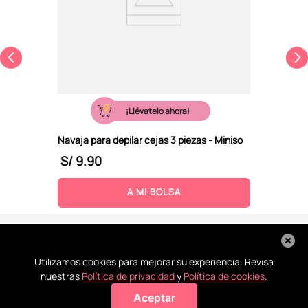
¡Llévatelo ahora!
Navaja para depilar cejas 3 piezas - Miniso
S/
9
.
90
A MI BOLSA
Utilizamos cookies para mejorar su experiencia. Revisa
nuestras
Política de privacidad
y
Política de cookies
.
Aceptar
Agregar a mi bolsa