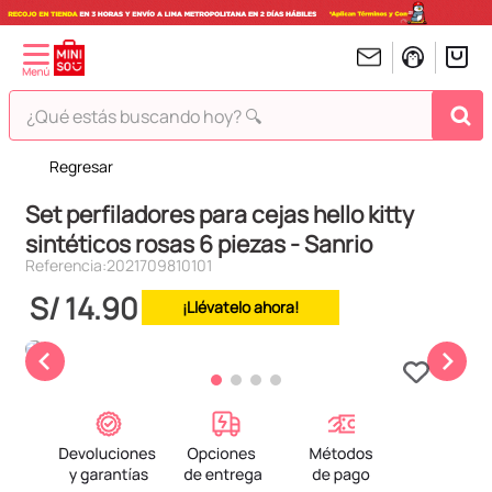
¿Qué estás buscando hoy? 🔍
Regresar
TÉRMINOS MÁS BUSCADOS
Set perfiladores para cejas hello kitty
1
.
peluches
sintéticos rosas 6 piezas - Sanrio
2
.
hello kitty
Referencia
:
2021709810101
3
.
bt21s
S/
14
.
90
¡Llévatelo ahora!
4
.
chiikawas
5
.
my melody
6
.
harry potter
7
.
tomatodo
8
.
stitch