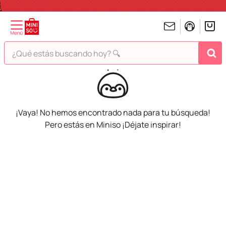
¿Qué estás buscando hoy? 🔍
TÉRMINOS MÁS BUSCADOS
1
.
peluches
2
.
hello kitty
¡Vaya! No hemos encontrado nada para tu búsqueda!
3
.
bt21s
Pero estás en Miniso ¡Déjate inspirar!
4
.
chiikawas
5
.
my melody
6
.
harry potter
7
.
tomatodo
8
.
stitch