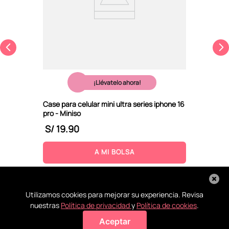
¡Llévatelo ahora!
Case para celular mini ultra series iphone 16
pro - Miniso
S/
19
.
90
A MI BOLSA
Utilizamos cookies para mejorar su experiencia. Revisa
nuestras
Política de privacidad
y
Política de cookies
.
Aceptar
Agregar a mi bolsa