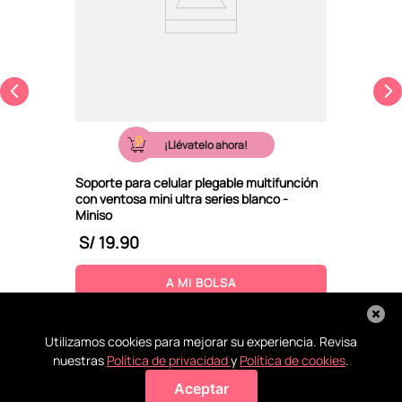
¡Llévatelo ahora!
Soporte para celular plegable multifunción
con ventosa mini ultra series blanco -
Miniso
S/
19
.
90
A MI BOLSA
Utilizamos cookies para mejorar su experiencia. Revisa
nuestras
Política de privacidad
y
Política de cookies
.
Aceptar
Agregar a mi bolsa