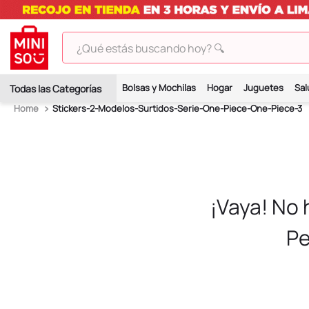
¿Qué estás buscando hoy? 🔍
TÉRMINOS MÁS BUSCADOS
Bolsas y Mochilas
Hogar
Juguetes
Sal
1
.
peluches
Stickers-2-Modelos-Surtidos-Serie-One-Piece-One-Piece-3
2
.
hello kitty
3
.
bt21s
4
.
chiikawas
5
.
my melody
¡Vaya! No
6
.
tomatodo
Pe
7
.
harry potter
8
.
stitch
9
.
peluche