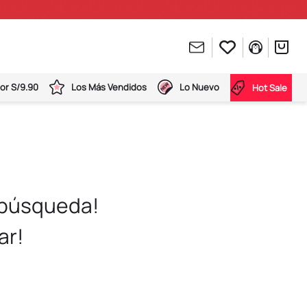
or S/9.90
Los Más Vendidos
Lo Nuevo
Hot Sale
 búsqueda!
ar!