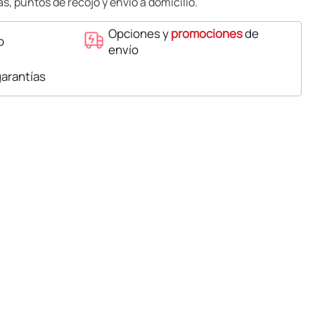
s, puntos de recojo y envío a domicilio.
Opciones y
promociones
de
o
envío
garantías