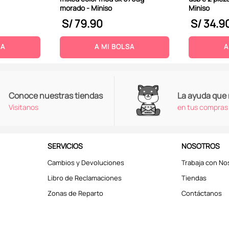
morado - Miniso
Miniso
S/
79
.
90
S/
34
.
9
SA
A MI BOLSA
A
Conoce nuestras tiendas
La ayuda que
Visitanos
en tus compras
SERVICIOS
NOSOTROS
Cambios y Devoluciones
Trabaja con No
Libro de Reclamaciones
Tiendas
Zonas de Reparto
Contáctanos