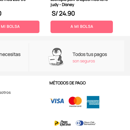
judy - Disney
0
S/
24
.
90
S
 MI BOLSA
A MI BOLSA
 necesitas
Todos tus pagos
son seguros
MÉTODOS DE PAGO
sotros