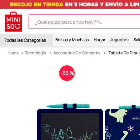
¿Qué estás buscando hoy? 🔍
TÉRMINOS MÁS BUSCADOS
Bolsas y Mochilas
Hogar
Juguetes
Sal
1
.
peluches
Tecnología
Accesorios De Cómputo
Tableta De Dibuj
2
.
hello kitty
3
.
bt21s
-
56 %
4
.
chiikawas
5
.
my melody
6
.
tomatodo
7
.
harry potter
8
.
stitch
9
.
peluche