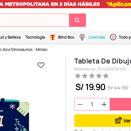
ud y Belleza
Tecnología
Blind Box
Licencias
Todo p
o Azul Dinosaurios - Miniso
Tableta De Dibuj
Referencia
:
2014269310105
S/
19
.
90
S/
44
.
90
Ver