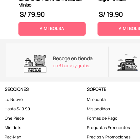
Miniso
S/
79
.
90
S/
19
.
90
A MI BOLSA
A MI BOL
Recoge en tienda
en 3 horas y gratis.
SECCIONES
SOPORTE
Lo Nuevo
Mi cuenta
Hasta S/.9.90
Mis pedidos
One Piece
Formas de Pago
Minidots
Preguntas Frecuentes
Pac-Man
Precios y Promociones