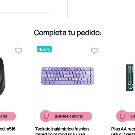
Completa tu pedido:
Nuevo
hora!
¡Llévatelo ahora!
¡L
mod m516
Teclado inalámbrico fashion
Pilas AA re
mixed color mod sk 676ag
usb c 2 pie