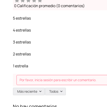
0 Calificación promedio
(0 comentarios)
5 estrellas
4 estrellas
3 estrellas
2 estrellas
1 estrella
Por favor, inicia sesión para escribir un comentario.
Más reciente
Todos
No hay comentarios.