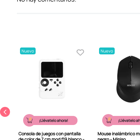
Nuevo
Nuevo
-
¡Llévatelo ahora!
¡Llévatelo a
Consola de juegos con pantalla
Mouse inalámbrico 
de color de 7 cm mod f19 blanco -
negro - Miniso