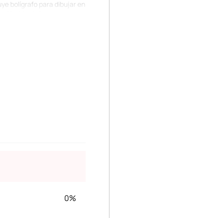
ye bolígrafo para dibujar en
a el botón de borrar que
la limpia. Utiliza batería
ado del intrépido
0%