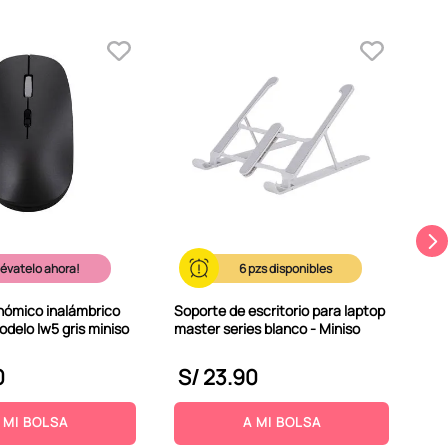
Mou
par
Din
lévatelo ahora!
6
ómico inalámbrico
Soporte de escritorio para laptop
odelo lw5 gris miniso
master series blanco - Miniso
0
S/
23
.
90
S
 MI BOLSA
A MI BOLSA