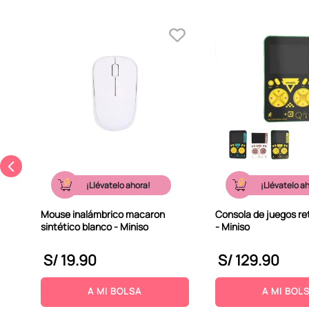
¡Llévatelo ahora!
¡Llévatelo a
Mouse inalámbrico macaron
Consola de juegos ret
sintético blanco - Miniso
- Miniso
S/
19
.
90
S/
129
.
90
A MI BOLSA
A MI BOL