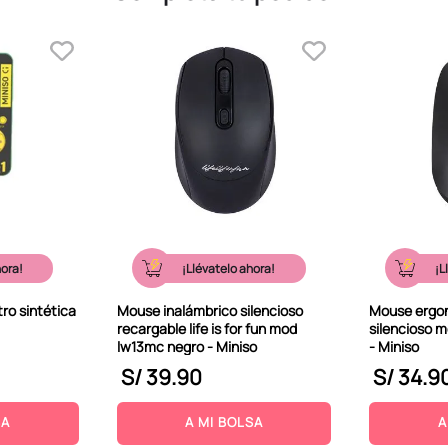
hora!
¡Llévatelo ahora!
¡L
ro sintética
Mouse inalámbrico silencioso
Mouse ergon
recargable life is for fun mod
silencioso m
lw13mc negro - Miniso
- Miniso
S/
39
.
90
S/
34
.
9
SA
A MI BOLSA
A