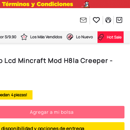
or S/9.90
Los Más Vendidos
Lo Nuevo
Hot Sale
o Lcd Mincraft Mod H8la Creeper -
4
Agregar a mi bolsa
 disponibilidad y opciones de entrega