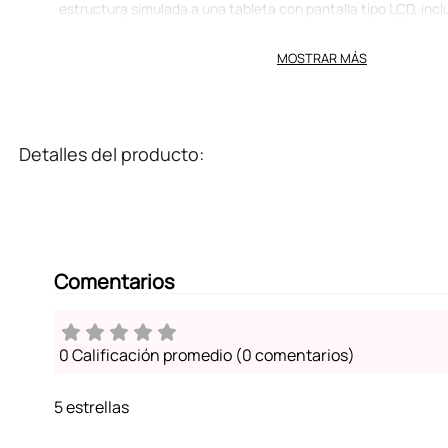
estructura simulada a una tableta con pantalla tipo LCD, inclu
pantalla ¡Realiza anotaciones y dibuja lo que quieras! Presion
esta en la parte inferior para dibujar nuevamente con la pantal
MOSTRAR MÁS
CR2016 (esta no viene incluida).
¡Pasa horas de diversión creando divertidos dibujos acompañ
Cinnamoroll!
¡No sabias que lo necesitabas hasta que lo encontraste aquí!
Detalles del producto:
Comentarios
0 Calificación promedio
(0 comentarios)
5 estrellas