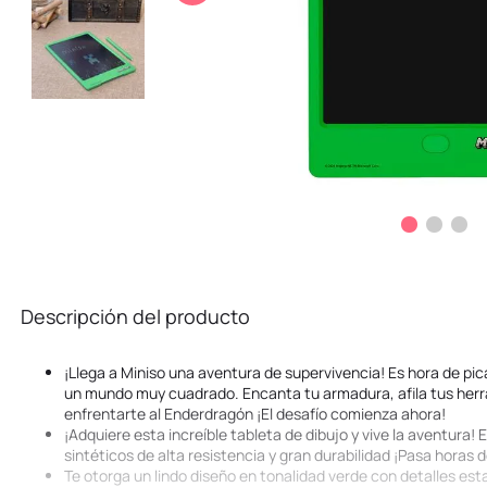
10
.
kuromi
Descripción del producto
¡Llega a Miniso una aventura de supervivencia! Es hora de pica
un mundo muy cuadrado. Encanta tu armadura, afila tus herr
enfrentarte al Enderdragón ¡El desafío comienza ahora!
¡Adquiere esta increíble tableta de dibujo y vive la aventura!
sintéticos de alta resistencia y gran durabilidad ¡Pasa horas d
Te otorga un lindo diseño en tonalidad verde con detalles es