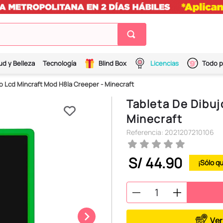
ud y Belleza
Tecnología
Blind Box
Licencias
Todo p
o Lcd Mincraft Mod H8la Creeper - Minecraft
Tableta De Dibuj
Minecraft
Referencia
:
2021207210106
S/
44
.
90
Ver