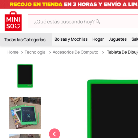
¿Qué estás buscando hoy? 🔍
TÉRMINOS MÁS BUSCADOS
Bolsas y Mochilas
Hogar
Juguetes
Sal
1
.
peluches
Tecnología
Accesorios De Cómputo
Tableta De Dibuj
2
.
hello kitty
3
.
bt21s
4
.
chiikawas
5
.
my melody
6
.
harry potter
7
.
tomatodo
8
.
stitch
9
.
peluche