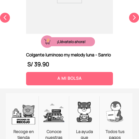
¡Llévatelo ahora!
Colgante luminoso my melody luna - Sanrio
S/
39
.
90
A MI BOLSA
Recoge en
Conoce
La ayuda
Todos tus
tienda
nuestras
que
pagos