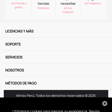
en 3 horas y
tiendas
necesitas
son seguros
gratis.
Visitanos
en tus
compras
LICENCIAS Y MÁS
SOPORTE
SERVICIOS
NOSOTROS
MÉTODOS DE PAGO
Miniso Perú. Todos los derechos reservados © 2025
Términos y Condiciones
Aviso de Privacidad
Utilizamos cookies para mejorar su experiencia. Revisa