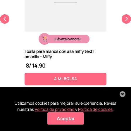
¡Llévatelo ahora!
Toalla para manos con asa miffy textil
amarilla - Miffy
S/
14
.
90
A MI BOLSA
Utilizamos cookies para mejorar su experiencia. Revisa
nuestras
Política de privacidad
y
Política de cookies
.
Aceptar
Agregar a mi bolsa
Recoge en
Conoce
La ayuda
Todos tus