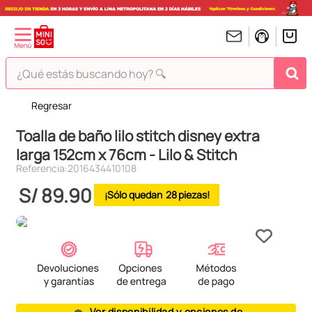
¿Qué estás buscando hoy? 🔍
Regresar
TÉRMINOS MÁS BUSCADOS
Toalla de baño lilo stitch disney extra
1
.
peluches
larga 152cm x 76cm - Lilo & Stitch
2
.
hello kitty
Referencia
:
2016434410108
3
.
bt21s
S/
89
.
90
28
4
.
chiikawas
5
.
my melody
6
.
harry potter
7
.
tomatodo
8
.
stitch
Ver disponibilidad y opciones de