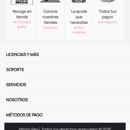
Recoge en
Conoce
La ayuda
Todos tus
tienda
nuestras
que
pagos
en 3 horas y
tiendas
necesitas
son seguros
gratis.
Visitanos
en tus
compras
LICENCIAS Y MÁS
SOPORTE
SERVICIOS
NOSOTROS
MÉTODOS DE PAGO
Miniso Perú. Todos los derechos reservados © 2025