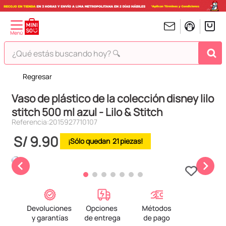
¿Qué estás buscando hoy? 🔍
Regresar
TÉRMINOS MÁS BUSCADOS
Vaso de plástico de la colección disney lilo
1
.
peluches
stitch 500 ml azul - Lilo & Stitch
2
.
hello kitty
Referencia
:
2015927710107
3
.
bt21s
S/
9
.
90
21
4
.
chiikawas
5
.
my melody
6
.
tomatodo
7
.
harry potter
8
.
stitch