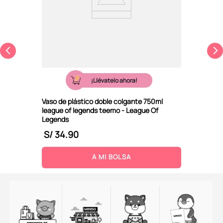
¡Llévatelo ahora!
Vaso de plástico doble colgante 750ml
league of legends teemo - League Of
Legends
S/
34
.
90
A MI BOLSA