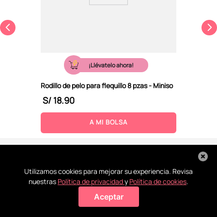
¡Llévatelo ahora!
Rodillo de pelo para flequillo 8 pzas - Miniso
S/
18
.
90
A MI BOLSA
Utilizamos cookies para mejorar su experiencia. Revisa
nuestras
Política de privacidad
y
Política de cookies
.
Aceptar
Agregar a mi bolsa
Recoge en
Conoce
La ayuda
Todos tus
tienda
nuestras
que
pagos