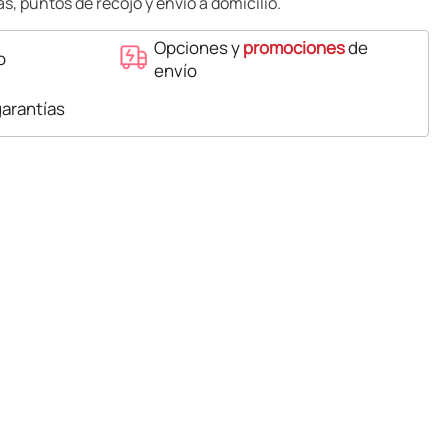
s, puntos de recojo y envío a domicilio.
Opciones y
promociones
de
o
envío
garantías