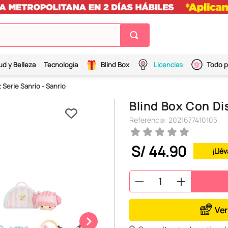
ud y Belleza
Tecnología
Blind Box
Licencias
Todo p
 Serie Sanrio - Sanrio
Blind Box Con Dis
Referencia
:
2021677410105
S/
44
.
90
¡Llév
Ver