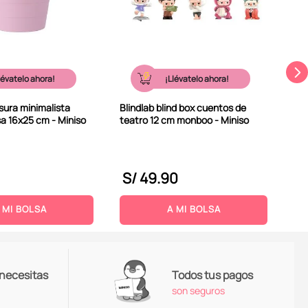
lévatelo ahora!
¡Llévatelo ahora!
sura minimalista
Blindlab blind box cuentos de
sa 16x25 cm - Miniso
teatro 12 cm monboo - Miniso
S/
49
.
90
S
 MI BOLSA
A MI BOLSA
 necesitas
Todos tus pagos
son seguros