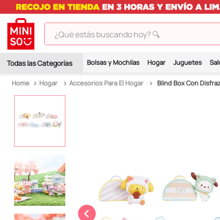
¿Qué estás buscando hoy? 🔍
TÉRMINOS MÁS BUSCADOS
Bolsas y Mochilas
Hogar
Juguetes
Sal
1
.
peluches
Hogar
Accesorios Para El Hogar
Blind Box Con Disfraz
2
.
hello kitty
3
.
bt21s
4
.
chiikawas
5
.
my melody
6
.
harry potter
7
.
tomatodo
8
.
stitch
9
.
peluche