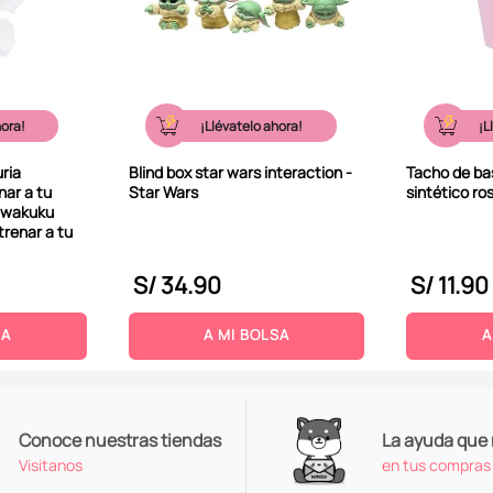
hora!
¡Llévatelo ahora!
¡L
uria
Blind box star wars interaction -
Tacho de ba
ar a tu
Star Wars
sintético ro
 wakuku
trenar a tu
S/
34
.
90
S/
11
.
90
SA
A MI BOLSA
A
Conoce nuestras tiendas
La ayuda que
Visitanos
en tus compras