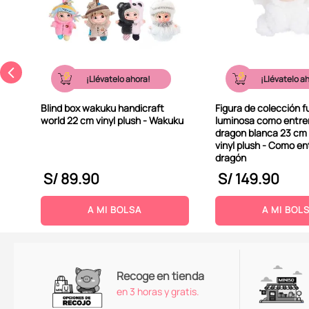
¡Llévatelo ahora!
¡Llévatelo a
Blind box wakuku handicraft
Figura de colección f
world 22 cm vinyl plush - Wakuku
luminosa como entren
dragon blanca 23 cm
vinyl plush - Como en
dragón
S/
89
.
90
S/
149
.
90
A MI BOLSA
A MI BOL
Recoge en tienda
en 3 horas y gratis.