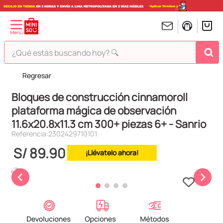
¿Qué estás buscando hoy? 🔍
Regresar
TÉRMINOS MÁS BUSCADOS
Bloques de construcción cinnamoroll
1
.
peluches
plataforma mágica de observación
2
.
hello kitty
11.6x20.8x11.3 cm 300+ piezas 6+ - Sanrio
3
.
bt21s
Referencia
:
2302429710101
4
.
chiikawas
S/
89
.
90
¡Llévatelo ahora!
5
.
my melody
6
.
harry potter
7
.
tomatodo
8
.
stitch