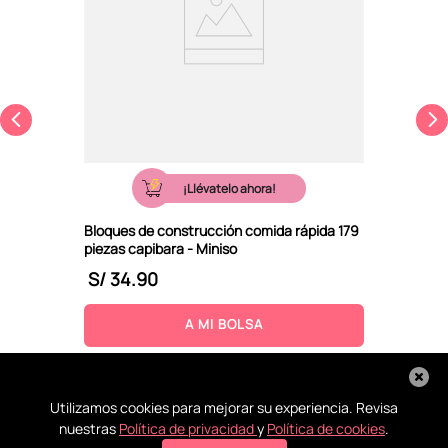
¡Llévatelo ahora!
Bloques de construcción comida rápida 179
piezas capibara - Miniso
S/
34
.
90
A MI BOLSA
Utilizamos cookies para mejorar su experiencia. Revisa
nuestras
Política de privacidad
y
Política de cookies
.