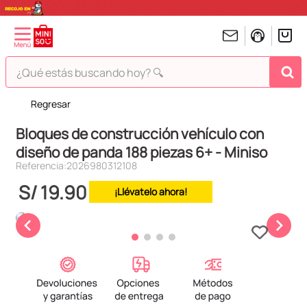
¿Qué estás buscando hoy? 🔍
Regresar
TÉRMINOS MÁS BUSCADOS
Bloques de construcción vehículo con
1
.
peluches
diseño de panda 188 piezas 6+ - Miniso
2
.
hello kitty
Referencia
:
2026980312108
3
.
bt21s
S/
19
.
90
¡Llévatelo ahora!
4
.
chiikawas
5
.
my melody
6
.
harry potter
7
.
tomatodo
8
.
stitch