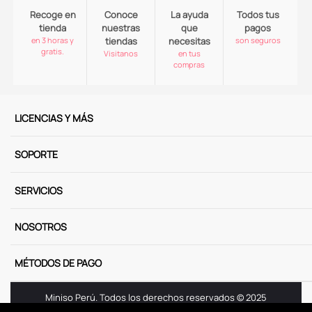
Recoge en
Conoce
La ayuda
Todos tus
tienda
nuestras
que
pagos
en 3 horas y
tiendas
necesitas
son seguros
gratis.
Visitanos
en tus
compras
LICENCIAS Y MÁS
SOPORTE
SERVICIOS
NOSOTROS
MÉTODOS DE PAGO
Miniso Perú. Todos los derechos reservados © 2025