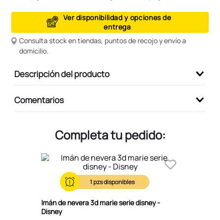
9
.
peluche
Ver disponibilidad y opciones de
entrega
10
.
kuromi
Consulta stock en tiendas, puntos de recojo y envío a
domicilio.
Descripción del producto
Comentarios
Completa tu pedido:
1
Imán de nevera 3d marie serie disney -
Disney