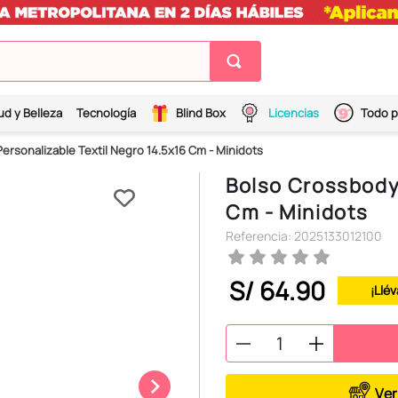
ud y Belleza
Tecnología
Blind Box
Licencias
Todo p
ersonalizable Textil Negro 14.5x16 Cm - Minidots
Bolso Crossbody 
Cm - Minidots
Referencia
:
2025133012100
S/
64
.
90
¡Llév
Ver