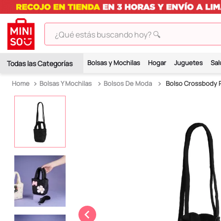
¿Qué estás buscando hoy? 🔍
TÉRMINOS MÁS BUSCADOS
Bolsas y Mochilas
Hogar
Juguetes
Sal
1
.
peluches
Bolsas Y Mochilas
Bolsos De Moda
Bolso Crossbody P
2
.
hello kitty
3
.
bt21s
4
.
chiikawas
5
.
my melody
6
.
harry potter
7
.
tomatodo
8
.
stitch
9
.
peluche