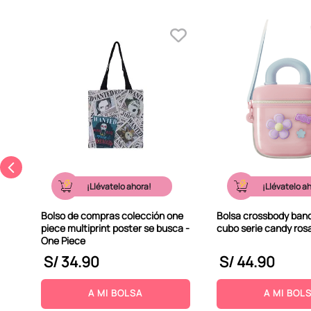
ris
¡Llévatelo ahora!
¡Llévatelo a
Bolso de compras colección one
Bolsa crossbody band
piece multiprint poster se busca -
cubo serie candy rosa
One Piece
S/
34
.
90
S/
44
.
90
A MI BOLSA
A MI BOL