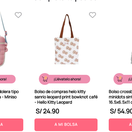
hora!
¡Llévatelo ahora!
¡L
olera tipo
Bolso de compras helo kitty
Bolso cross
 - Miniso
sanrio leopard print bowknot café
minidots sin
- Hello Kitty Leopard
16.5x6.5x11 
S/
24
.
90
S/
54
.
9
SA
A MI BOLSA
A