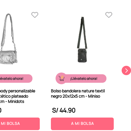
Bol
tex
lévatelo ahora!
¡Llévatelo ahora!
body personalizable
Bolso bandolera nature textil
tético plateado
negro 20x12x5 cm - Miniso
cm - Minidots
0
S/
44
.
90
S
 MI BOLSA
A MI BOLSA