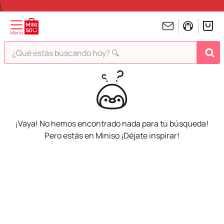
¿Qué estás buscando hoy? 🔍
TÉRMINOS MÁS BUSCADOS
1
.
peluches
2
.
hello kitty
3
.
bt21s
¡Vaya! No hemos encontrado nada para tu búsqueda!
Pero estás en Miniso ¡Déjate inspirar!
4
.
chiikawas
5
.
my melody
6
.
harry potter
7
.
tomatodo
8
.
stitch
9
.
peluche