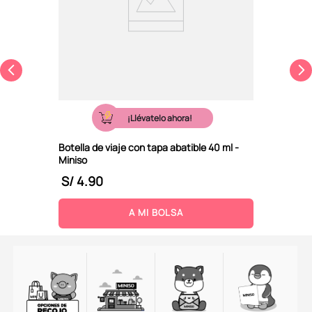
¡Llévatelo ahora!
Botella de viaje con tapa abatible 40 ml -
Miniso
S/
4
.
90
A MI BOLSA