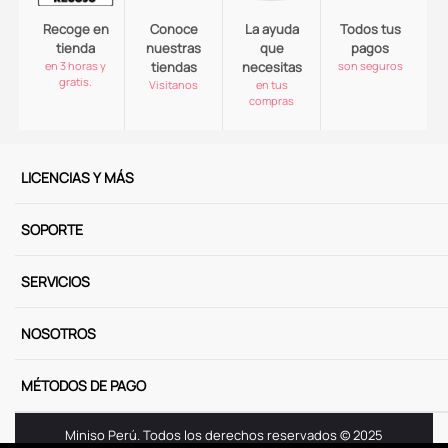
Recoge en
Conoce
La ayuda
Todos tus
tienda
nuestras
que
pagos
en 3 horas y
tiendas
necesitas
son seguros
gratis.
Visitanos
en tus
compras
LICENCIAS Y MÁS
SOPORTE
SERVICIOS
NOSOTROS
MÉTODOS DE PAGO
Miniso Perú. Todos los derechos reservados © 2025