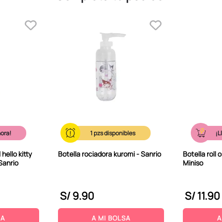
hora!
1
¡L
hello kitty
Botella rociadora kuromi - Sanrio
Botella roll 
Sanrio
Miniso
S/
9
.
90
S/
11
.
90
SA
A MI BOLSA
A