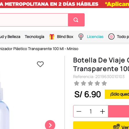
ud y Belleza
Tecnología
Blind Box
Licencias
Todo p
mizador Plástico Transparente 100 Ml - Miniso
Botella De Viaje
Transparente 100
Referencia
:
2019630010103
S/
6
.
90
Ver