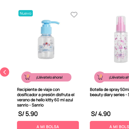
Nuevo
¡Llévatelo ahora!
¡Llévatelo a
Recipiente de viaje con
Botella de spray 50ml 
dosificador a presión disfruta el
beauty diary series - 
verano de hello kitty 60 ml azul
sanrio - Sanrio
S/
5
.
90
S/
4
.
90
A MI BOLSA
A MI BOL