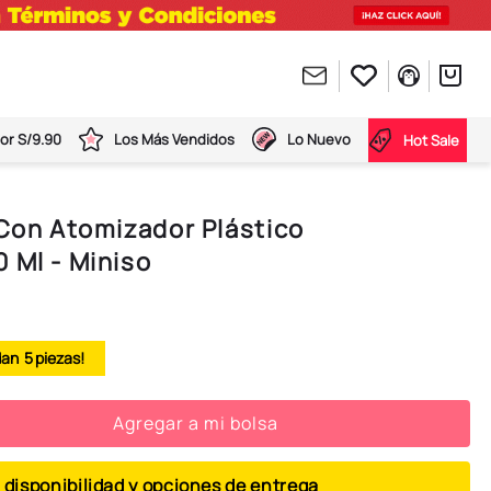
or S/9.90
Los Más Vendidos
Lo Nuevo
Hot Sale
 Con Atomizador Plástico
 Ml - Miniso
5
Agregar a mi bolsa
 disponibilidad y opciones de entrega