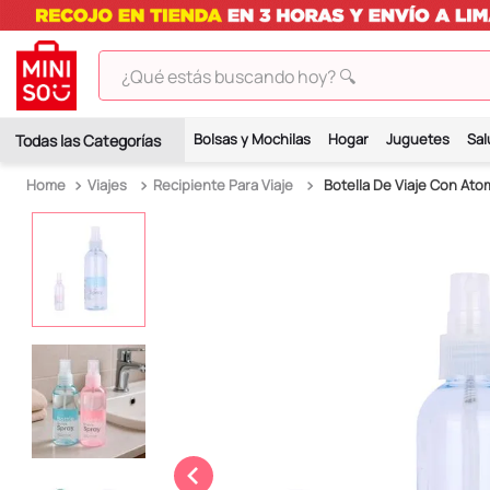
¿Qué estás buscando hoy? 🔍
TÉRMINOS MÁS BUSCADOS
Bolsas y Mochilas
Hogar
Juguetes
Sal
1
.
peluches
Viajes
Recipiente Para Viaje
Botella De Viaje Con Ato
2
.
hello kitty
3
.
bt21s
4
.
chiikawas
5
.
my melody
6
.
tomatodo
7
.
harry potter
8
.
stitch
9
.
peluche