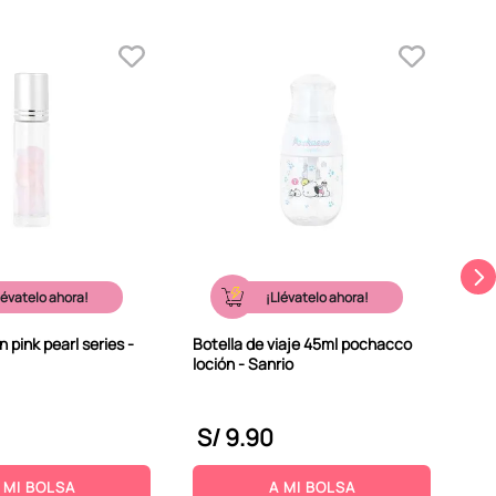
Bot
mik
lévatelo ahora!
¡Llévatelo ahora!
on pink pearl series -
Botella de viaje 45ml pochacco
loción - Sanrio
S/
9
.
90
S
 MI BOLSA
A MI BOLSA