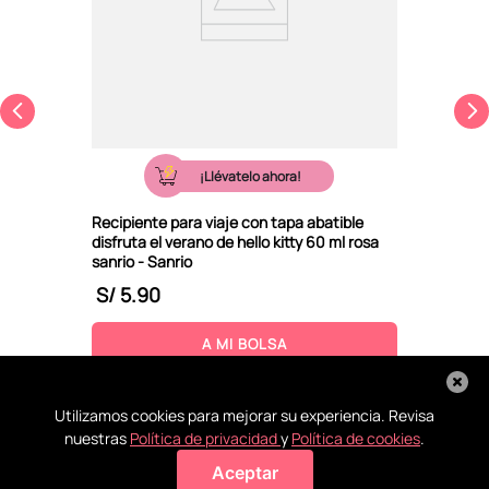
¡Llévatelo ahora!
Recipiente para viaje con tapa abatible
disfruta el verano de hello kitty 60 ml rosa
sanrio - Sanrio
S/
5
.
90
A MI BOLSA
Utilizamos cookies para mejorar su experiencia. Revisa
nuestras
Política de privacidad
y
Política de cookies
.
Aceptar
Agregar a mi bolsa