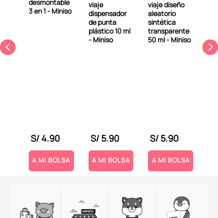
desmontable
viaje
viaje diseño
3 en 1 - Miniso
dispensador
aleatorio
de punta
sintética
plástico 10 ml
transparente
- Miniso
50 ml - Miniso
lévatelo ahora!
e
Bot
-
pul
hel
50m
0
S/
4
.
90
S/
5
.
90
S/
5
.
90
S
LSA
A MI BOLSA
A MI BOLSA
A MI BOLSA
A