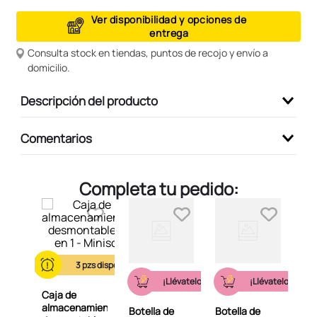
9
.
peluche
Ver disponibilidad y opciones de
entrega
10
.
kuromi
Consulta stock en tiendas, puntos de recojo y envío a
domicilio.
Descripción del producto
Comentarios
Completa tu pedido:
3
¡Llévatelo ahora!
¡Llévatelo ahora!
Caja de
almacenamiento
Botella de
Botella de