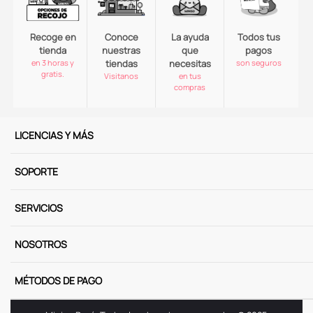
Recoge en
Conoce
La ayuda
Todos tus
tienda
nuestras
que
pagos
en 3 horas y
tiendas
necesitas
son seguros
gratis.
Visitanos
en tus
compras
LICENCIAS Y MÁS
SOPORTE
SERVICIOS
NOSOTROS
MÉTODOS DE PAGO