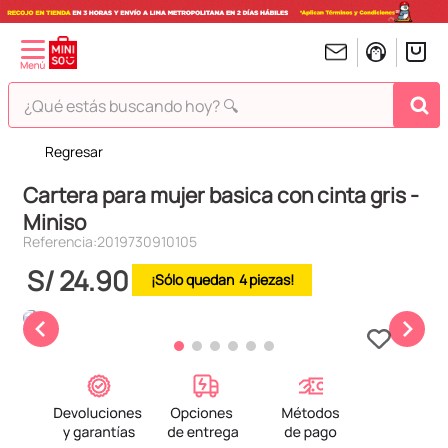
¿Qué estás buscando hoy? 🔍
Regresar
TÉRMINOS MÁS BUSCADOS
Cartera para mujer basica con cinta gris -
1
.
peluches
Miniso
2
.
hello kitty
Referencia
:
2019730910105
3
.
bt21s
S/
24
.
90
4
4
.
chiikawas
5
.
my melody
6
.
harry potter
7
.
tomatodo
8
.
stitch