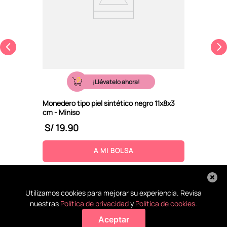
¡Llévatelo ahora!
Monedero tipo piel sintético negro 11x8x3
cm - Miniso
S/
19
.
90
A MI BOLSA
Utilizamos cookies para mejorar su experiencia. Revisa
nuestras
Política de privacidad
y
Política de cookies
.
Aceptar
Agregar a mi bolsa