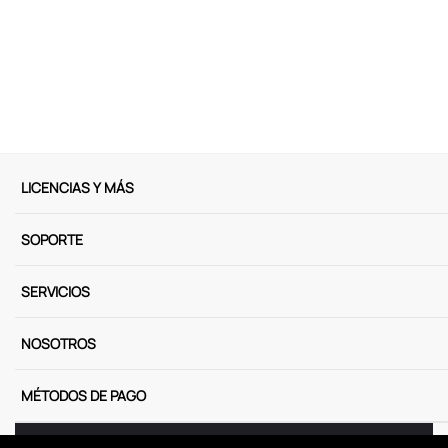
9
.
peluche
10
.
kuromi
LICENCIAS Y MÁS
SOPORTE
SERVICIOS
NOSOTROS
MÉTODOS DE PAGO
Miniso Perú. Todos los derechos reservados © 2025