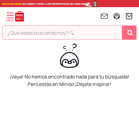
¿Qué estás buscando hoy? 🔍
TÉRMINOS MÁS BUSCADOS
1
.
peluches
2
.
hello kitty
¡Vaya! No hemos encontrado nada para tu búsqueda!
3
.
bt21s
Pero estás en Miniso ¡Déjate inspirar!
4
.
chiikawas
5
.
my melody
6
.
harry potter
7
.
tomatodo
8
.
stitch