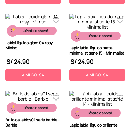
¡Llévatelo ahora!
¡Llévatelo ahora!
Labial líquido glam 04 rosy -
Miniso
Lápiz labial líquido mate
minimalist serie 15 - Minimalist
S/
24
.
90
S/
24
.
90
A MI BOLSA
A MI BOLSA
¡Llévatelo ahora!
¡Llévatelo ahora!
Brillo de labios01 serie barbie -
Barbie
Lápiz labial líquido brillante