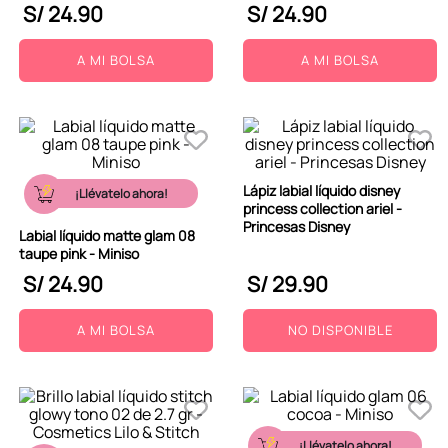
S/
24
.
90
S/
24
.
90
A MI BOLSA
A MI BOLSA
Lápiz labial líquido disney
¡Llévatelo ahora!
princess collection ariel -
Princesas Disney
Labial líquido matte glam 08
taupe pink - Miniso
S/
24
.
90
S/
29
.
90
A MI BOLSA
NO DISPONIBLE
¡Llévatelo ahora!