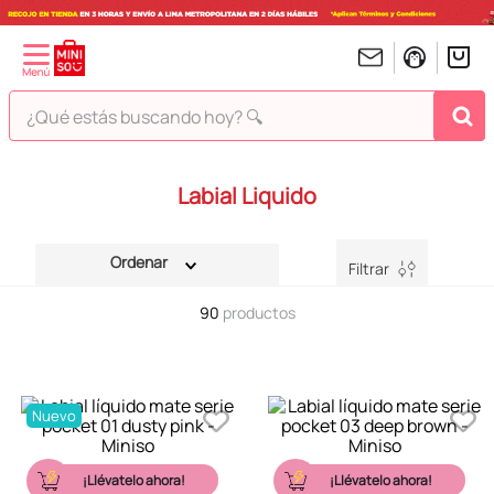
¿Qué estás buscando hoy? 🔍
TÉRMINOS MÁS BUSCADOS
Labial Liquido
1
.
peluches
2
.
hello kitty
Filtrar
3
.
bt21s
90
productos
4
.
chiikawas
5
.
my melody
6
.
tomatodo
Nuevo
7
.
harry potter
8
.
stitch
¡Llévatelo ahora!
¡Llévatelo ahora!