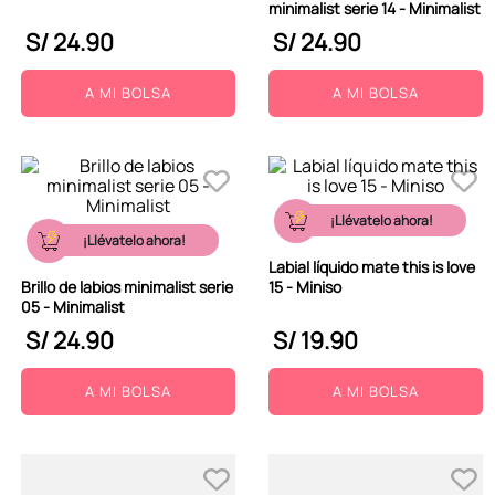
minimalist serie 14 - Minimalist
S/
24
.
90
S/
24
.
90
A MI BOLSA
A MI BOLSA
¡Llévatelo ahora!
¡Llévatelo ahora!
Labial líquido mate this is love
Brillo de labios minimalist serie
15 - Miniso
05 - Minimalist
S/
24
.
90
S/
19
.
90
A MI BOLSA
A MI BOLSA