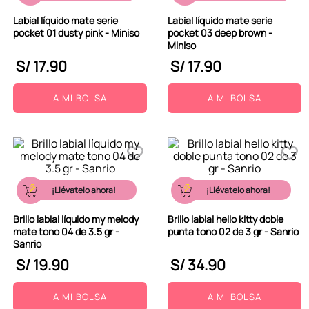
9
.
peluche
Labial líquido mate serie
Labial líquido mate serie
pocket 01 dusty pink - Miniso
pocket 03 deep brown -
10
.
kuromi
Miniso
S/
17
.
90
S/
17
.
90
A MI BOLSA
A MI BOLSA
¡Llévatelo ahora!
¡Llévatelo ahora!
Brillo labial líquido my melody
Brillo labial hello kitty doble
mate tono 04 de 3.5 gr -
punta tono 02 de 3 gr - Sanrio
Sanrio
S/
19
.
90
S/
34
.
90
A MI BOLSA
A MI BOLSA