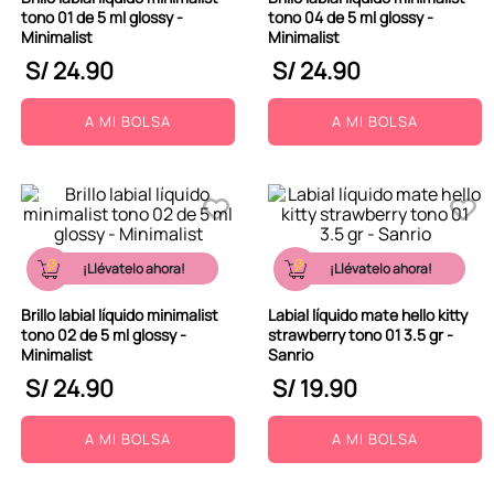
tono 01 de 5 ml glossy -
tono 04 de 5 ml glossy -
Minimalist
Minimalist
S/
24
.
90
S/
24
.
90
A MI BOLSA
A MI BOLSA
¡Llévatelo ahora!
¡Llévatelo ahora!
Brillo labial líquido minimalist
Labial líquido mate hello kitty
tono 02 de 5 ml glossy -
strawberry tono 01 3.5 gr -
Minimalist
Sanrio
S/
24
.
90
S/
19
.
90
A MI BOLSA
A MI BOLSA