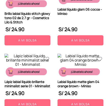
¡Llévatelo ahora!
Labial líquido glam 06 cocoa -
Brillo labial líquido stitch glowy
Miniso
tono 02 de 2.7 gr - Cosmetics
Lilo & Stitch
S/
24
.
90
S/
24
.
90
A MI BOLSA
A MI BOLSA
¡Llévatelo ahora!
¡Llévatelo ahora!
Lápiz labial líquido brillante
Labial líquido matte glam 04
minimalist serie 01 - Minimalist
orange brown - Miniso
S/
24
.
90
S/
24
.
90
A MI BOLSA
A MI BOLSA