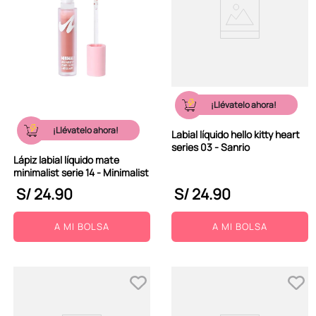
¡Llévatelo ahora!
¡Llévatelo ahora!
Labial líquido hello kitty heart
series 03 - Sanrio
Lápiz labial líquido mate
minimalist serie 14 - Minimalist
S/
24
.
90
S/
24
.
90
A MI BOLSA
A MI BOLSA