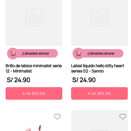
¡Llévatelo ahora!
¡Llévatelo ahora!
Brillo de labios minimalist serie
Labial líquido hello kitty heart
12 - Minimalist
series 02 - Sanrio
S/
24
.
90
S/
24
.
90
A MI BOLSA
A MI BOLSA