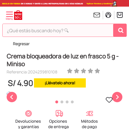
¿Qué estás buscando hoy? 🔍
Regresar
TÉRMINOS MÁS BUSCADOS
Crema bloqueadora de luz en frasco 5 g -
1
.
peluches
Miniso
2
.
hello kitty
Referencia
:
2024239810108
3
.
bt21s
S/
4
.
90
¡Llévatelo ahora!
4
.
chiikawas
5
.
my melody
6
.
harry potter
7
.
tomatodo
8
.
stitch