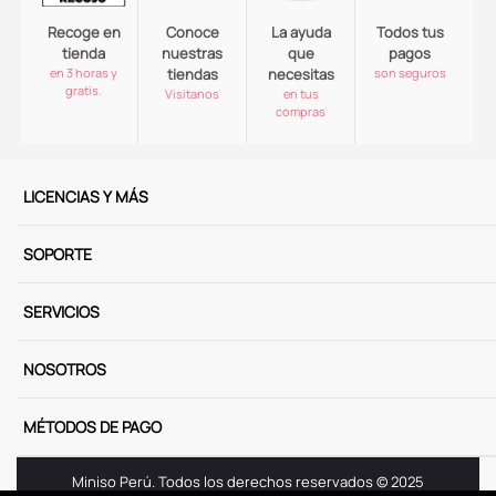
Recoge en
Conoce
La ayuda
Todos tus
tienda
nuestras
que
pagos
en 3 horas y
tiendas
necesitas
son seguros
gratis.
Visitanos
en tus
compras
LICENCIAS Y MÁS
SOPORTE
SERVICIOS
NOSOTROS
MÉTODOS DE PAGO
Miniso Perú. Todos los derechos reservados © 2025