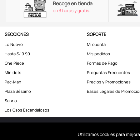
Recoge en tienda
en 3 horas y gratis.
SECCIONES
SOPORTE
Lo Nuevo
Mi cuenta
Hasta S/.9.90
Mis pedidos
One Piece
Formas de Pago
Minidots
Preguntas Frecuentes
Pac-Man
Precios y Promociones
Plaza Sésamo
Bases Legales de Promoci
Sanrio
Los Osos Escandalosos
Miniso Perú. Todos los d
Utilizamos cookies para mejora
Usamos coo