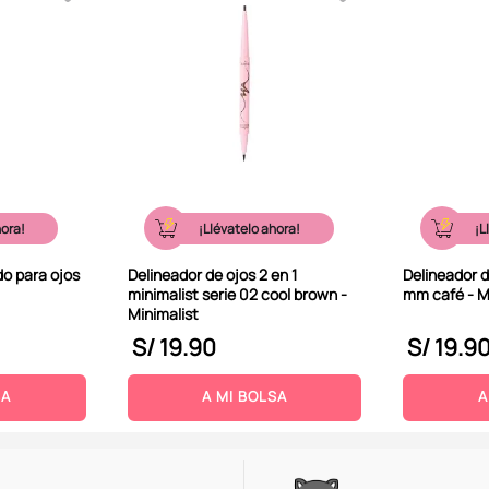
hora!
¡Llévatelo ahora!
¡L
do para ojos
Delineador de ojos 2 en 1
Delineador d
minimalist serie 02 cool brown -
mm café - M
Minimalist
S/
19
.
90
S/
19
.
9
SA
A MI BOLSA
A