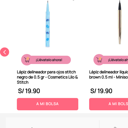
za
¡Llévatelo ahora!
¡Llévatelo a
Lápiz delineador para ojos stitch
Lápiz delineador líqui
negro de 0.5 gr - Cosmetics Lilo &
brown 0.5 ml - Miniso
Stitch
S/
19
.
90
S/
19
.
90
A MI BOLSA
A MI BOL