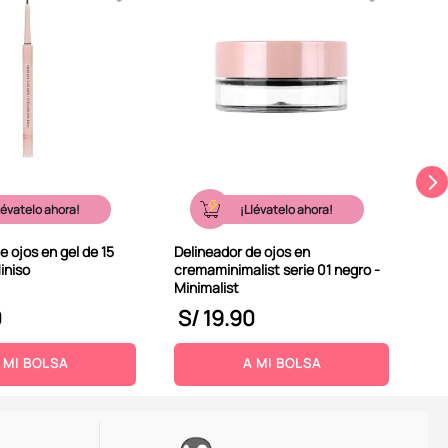
Láp
mac
bro
lévatelo ahora!
¡Llévatelo ahora!
e ojos en gel de 15
Delineador de ojos en
iniso
cremaminimalist serie 01 negro -
Minimalist
0
S/
19
.
90
S
 MI BOLSA
A MI BOLSA