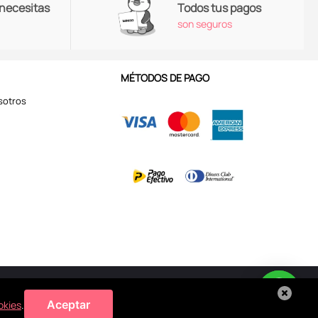
 necesitas
Todos tus pagos
son seguros
MÉTODOS DE PAGO
sotros
Aviso de Privacidad
Aceptar
okies
.
 de
cookies