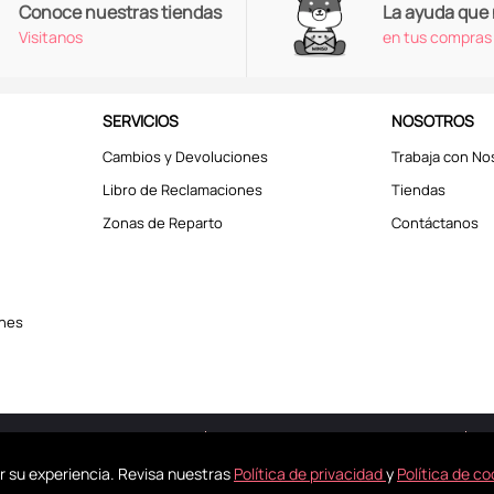
Conoce nuestras tiendas
La ayuda que
Visitanos
en tus compras
SERVICIOS
NOSOTROS
Cambios y Devoluciones
Trabaja con No
Libro de Reclamaciones
Tiendas
Zonas de Reparto
Contáctanos
ones
erechos reservados © 2025
Términos y Condiciones
r su experiencia. Revisa nuestras
Política de privacidad
y
Política de co
kies para mejorar tu experiencia. Revisa nuestra
Política de Privacidad
y