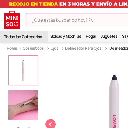
¿Qué estás buscando hoy? 🔍
TÉRMINOS MÁS BUSCADOS
Bolsas y Mochilas
Hogar
Juguetes
Sal
1
.
peluches
Cosméticos
Ojos
Delineador Para Ojos
Delineador
2
.
hello kitty
3
.
bt21s
4
.
chiikawas
5
.
my melody
6
.
tomatodo
7
.
harry potter
8
.
stitch
9
.
peluche