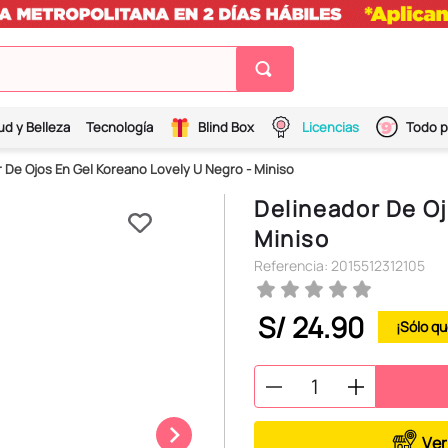
ud y Belleza
Tecnología
Blind Box
Licencias
Todo p
 De Ojos En Gel Koreano Lovely U Negro - Miniso
Delineador De Oj
Miniso
Referencia
:
2015512312105
S/
24
.
90
Ver