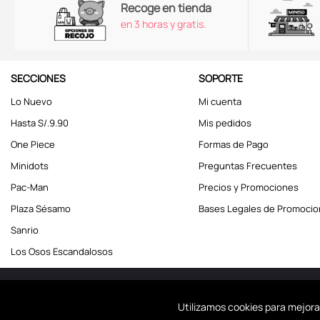
Recoge en tienda
en 3 horas y gratis.
SECCIONES
SOPORTE
Lo Nuevo
Mi cuenta
Hasta S/.9.90
Mis pedidos
One Piece
Formas de Pago
Minidots
Preguntas Frecuentes
Pac-Man
Precios y Promociones
Plaza Sésamo
Bases Legales de Promoci
Sanrio
Los Osos Escandalosos
Miniso Perú. Todos los d
Utilizamos cookies para mejora
Usamos coo