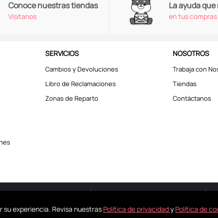
Conoce nuestras tiendas
La ayuda que
Visitanos
en tus compras
SERVICIOS
NOSOTROS
Cambios y Devoluciones
Trabaja con No
Libro de Reclamaciones
Tiendas
Zonas de Reparto
Contáctanos
ones
erechos reservados © 2025
Términos y Condiciones
r su experiencia. Revisa nuestras
Política de privacidad
y
Política de co
kies para mejorar tu experiencia. Revisa nuestra
Política de Privacidad
y