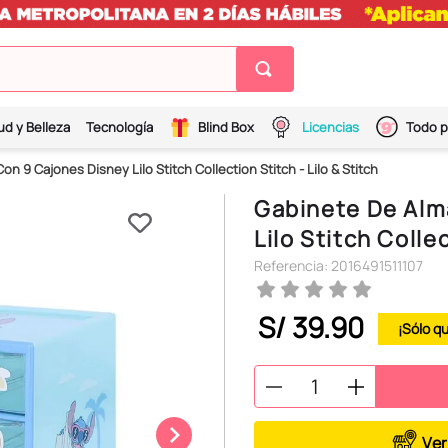
ud y Belleza
Tecnología
Blind Box
Licencias
Todo p
 9 Cajones Disney Lilo Stitch Collection Stitch - Lilo & Stitch
Gabinete De Alm
Lilo Stitch Collec
Referencia
:
2016491511107
S/
39
.
90
Ver