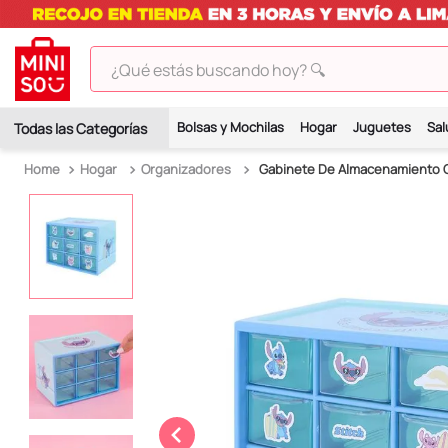
¿Qué estás buscando hoy? 🔍
TÉRMINOS MÁS BUSCADOS
Bolsas y Mochilas
Hogar
Juguetes
Sal
1
.
peluches
Hogar
Organizadores
Gabinete De Almacenamiento Con
2
.
hello kitty
3
.
bt21s
4
.
my melody
5
.
chiikawas
6
.
tomatodo
7
.
harry potter
8
.
kuromi
9
.
peluche