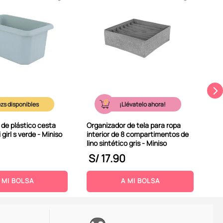
Org
por
com
¡Llévatelo ahora!
 de plástico cesta
Organizador de tela para ropa
 girl s verde - Miniso
interior de 8 compartimentos de
lino sintético gris - Miniso
S/
17
.
90
S
 MI BOLSA
A MI BOLSA