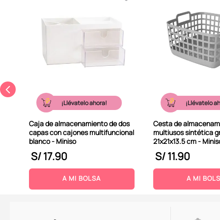
-
¡Llévatelo ahora!
¡Llévatelo a
Caja de almacenamiento de dos
Cesta de almacenam
capas con cajones multifuncional
multiusos sintética gr
blanco - Miniso
21x21x13.5 cm - Minis
S/
17
.
90
S/
11
.
90
A MI BOLSA
A MI BOL