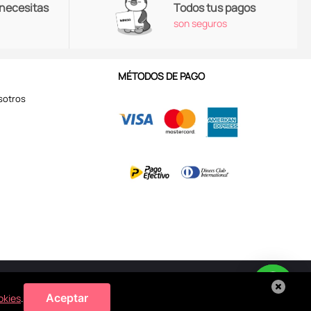
 necesitas
Todos tus pagos
son seguros
MÉTODOS DE PAGO
sotros
Aviso de Privacidad
Aceptar
okies
.
 de
cookies