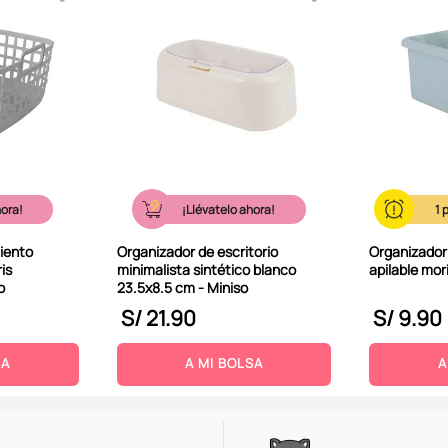
hora!
¡Llévatelo ahora!
1
iento
Organizador de escritorio
Organizador
is
minimalista sintético blanco
apilable mori
o
23.5x8.5 cm - Miniso
S/
21
.
90
S/
9
.
90
SA
A MI BOLSA
A