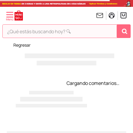
¿Qué estás buscando hoy? 🔍
¡Vaya! No hemos encontrado nada para tu búsqueda!
Pero estás en Miniso ¡Déjate inspirar!