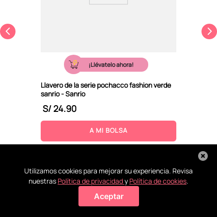
¡Llévatelo ahora!
Llavero de la serie pochacco fashion verde
sanrio - Sanrio
S/
24
.
90
A MI BOLSA
Utilizamos cookies para mejorar su experiencia. Revisa
nuestras
Política de privacidad
y
Política de cookies
.
Aceptar
Agregar a mi bolsa
Recoge en
Conoce
La ayuda
Todos tus