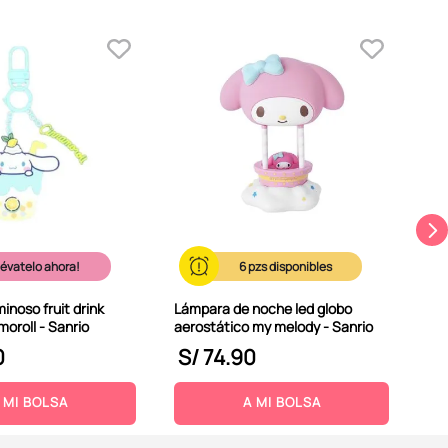
Lám
pro
879
lévatelo ahora!
6
inoso fruit drink
Lámpara de noche led globo
moroll - Sanrio
aerostático my melody - Sanrio
0
S/
74
.
90
S
 MI BOLSA
A MI BOLSA