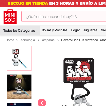
¿Qué estás buscando hoy? 🔍
TÉRMINOS MÁS BUSCADOS
Bolsas y Mochilas
Hogar
Juguetes
Sal
1
.
peluches
Tecnología
Lámparas
Llavero Con Luz Sintético Blanc
2
.
hello kitty
3
.
bt21s
4
.
chiikawas
5
.
my melody
6
.
tomatodo
7
.
harry potter
8
.
stitch
9
.
peluche