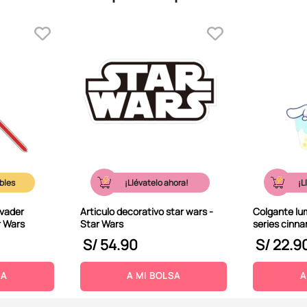
¡Llévatelo ahora!
¡L
 vader
Articulo decorativo star wars -
Colgante lum
r Wars
Star Wars
series cinna
S/
54
.
90
S/
22
.
9
SA
A MI BOLSA
A