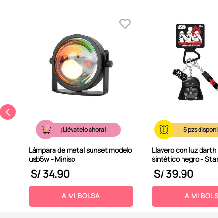
8
its
¡Llévatelo ahora!
5
Lámpara de metal sunset modelo
Llavero con luz darth
usb5w - Miniso
sintético negro - Sta
S/
34
.
90
S/
39
.
90
A MI BOLSA
A MI BOL