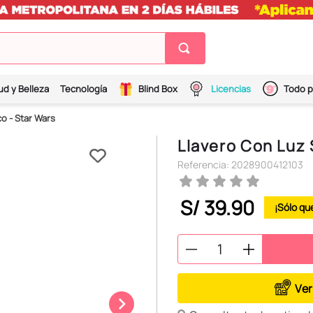
ud y Belleza
Tecnología
Blind Box
Licencias
Todo p
o - Star Wars
Llavero Con Luz 
Referencia
:
2028900412103
S/
39
.
90
Ver