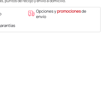
s, puntos de recojo y envío a domicilio.
Opciones y
promociones
de
o
envío
garantías