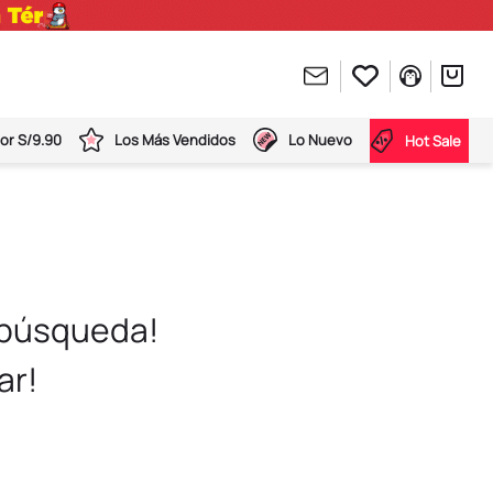
or S/9.90
Los Más Vendidos
Lo Nuevo
Hot Sale
 búsqueda!
ar!