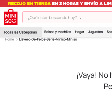
¿Qué estás buscando hoy? 🔍
TÉRMINOS MÁS BUSCADOS
Bolsas y Mochilas
Hogar
Juguetes
Sal
1
.
peluches
Llavero-De-Felpa-Serie-Miniso-Miniso
2
.
hello kitty
3
.
bt21s
4
.
chiikawas
5
.
my melody
¡Vaya! No
6
.
tomatodo
Pe
7
.
harry potter
8
.
stitch
9
.
peluche