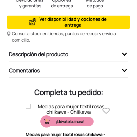
9
.
peluche
10
.
kuromi
Ver disponibilidad y opciones de
entrega
Consulta stock en tiendas, puntos de recojo y envío a
domicilio.
Descripción del producto
Comentarios
Completa tu pedido:
¡Llévatelo ahora!
Medias para mujer textil rosas chiikawa -