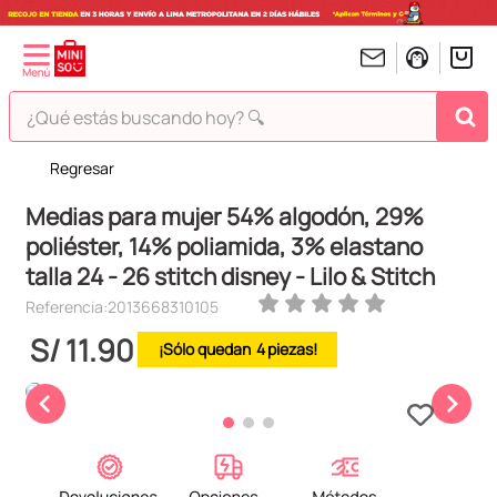
¿Qué estás buscando hoy? 🔍
Regresar
TÉRMINOS MÁS BUSCADOS
Medias para mujer 54% algodón, 29%
1
.
peluches
poliéster, 14% poliamida, 3% elastano
2
.
hello kitty
talla 24 - 26 stitch disney - Lilo & Stitch
3
.
bt21s
Referencia
:
2013668310105
4
.
chiikawas
S/
11
.
90
4
5
.
my melody
6
.
harry potter
7
.
tomatodo
8
.
stitch