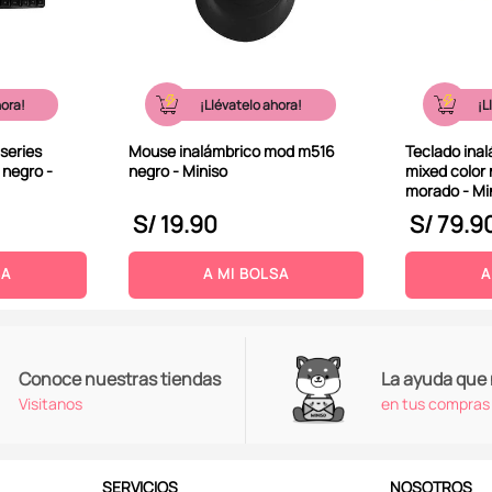
hora!
¡Llévatelo ahora!
¡L
series
Mouse inalámbrico mod m516
Teclado ina
 negro -
negro - Miniso
mixed color
morado - Mi
S/
19
.
90
S/
79
.
9
SA
A MI BOLSA
A
Conoce nuestras tiendas
La ayuda que
Visitanos
en tus compras
SERVICIOS
NOSOTROS