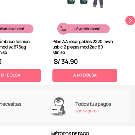
lévatelo ahora!
¡Llévatelo ahora!
lámbrico fashion
Pilas AA recargables 2220 mwh
 mod sk 676ag
usb c 2 piezas mod 2ac 60 -
niso
Miniso
0
S/
34
.
90
S
 MI BOLSA
A MI BOLSA
 necesitas
Todos tus pagos
son seguros
MÉTODOS DE PAGO