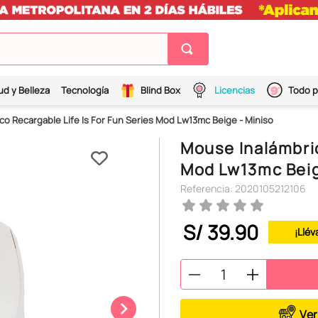
ud y Belleza
Tecnología
Blind Box
Licencias
Todo p
co Recargable Life Is For Fun Series Mod Lw13mc Beige - Miniso
Mouse Inalámbric
Mod Lw13mc Beig
Referencia
:
2020105212106
S/
39
.
90
¡Llév
Ver