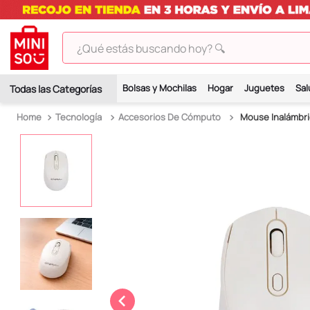
¿Qué estás buscando hoy? 🔍
TÉRMINOS MÁS BUSCADOS
Bolsas y Mochilas
Hogar
Juguetes
Sal
1
.
peluches
Tecnología
Accesorios De Cómputo
Mouse Inalámbri
2
.
hello kitty
3
.
bt21s
4
.
chiikawas
5
.
my melody
6
.
tomatodo
7
.
harry potter
8
.
stitch
9
.
peluche