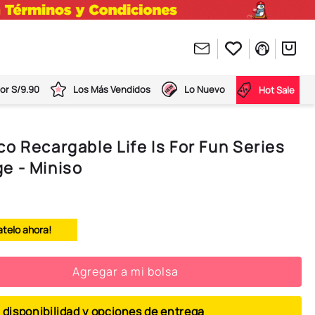
or S/9.90
Los Más Vendidos
Lo Nuevo
Hot Sale
o Recargable Life Is For Fun Series
e - Miniso
atelo ahora!
Agregar a mi bolsa
 disponibilidad y opciones de entrega