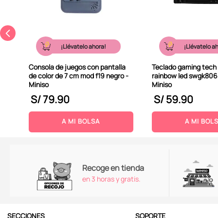
¡Llévatelo ahora!
¡Llévatelo a
Consola de juegos con pantalla
Teclado gaming tech 
de color de 7 cm mod f19 negro -
rainbow led swgk806
Miniso
Miniso
S/
79
.
90
S/
59
.
90
A MI BOLSA
A MI BOL
Recoge en tienda
en 3 horas y gratis.
SECCIONES
SOPORTE