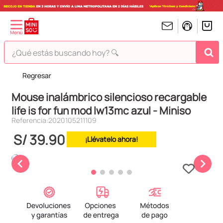
¿Qué estás buscando hoy? 🔍
Regresar
TÉRMINOS MÁS BUSCADOS
Mouse inalámbrico silencioso recargable
1
.
peluches
life is for fun mod lw13mc azul - Miniso
2
.
hello kitty
Referencia
:
2020105211109
3
.
bt21s
S/
39
.
90
¡Llévatelo ahora!
4
.
chiikawas
5
.
my melody
6
.
tomatodo
7
.
harry potter
8
.
stitch