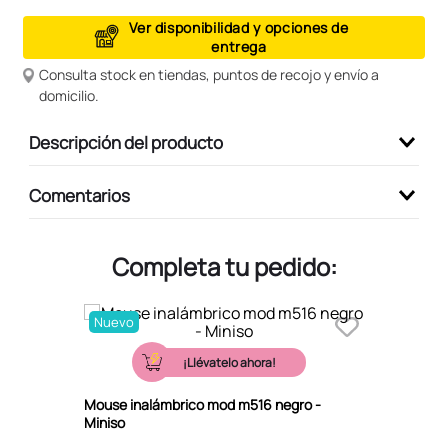
9
.
peluche
Ver disponibilidad y opciones de
entrega
10
.
kuromi
Consulta stock en tiendas, puntos de recojo y envío a
domicilio.
Descripción del producto
Comentarios
Completa tu pedido:
Nuevo
¡Llévatelo ahora!
Mouse inalámbrico mod m516 negro -
Miniso