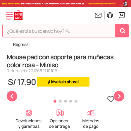
¿Qué estás buscando hoy? 🔍
Regresar
TÉRMINOS MÁS BUSCADOS
Mouse pad con soporte para muñecas
1
.
peluches
color rosa - Miniso
2
.
hello kitty
Referencia
:
2012682710106
3
.
bt21s
S/
17
.
90
¡Llévatelo ahora!
4
.
chiikawas
5
.
my melody
6
.
harry potter
7
.
tomatodo
8
.
stitch