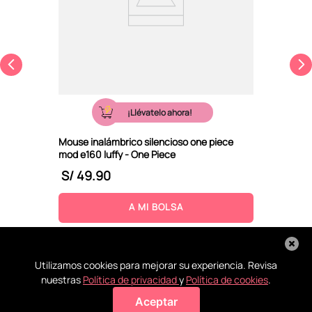
¡Llévatelo ahora!
Mouse inalámbrico silencioso one piece
mod e160 luffy - One Piece
S/
49
.
90
A MI BOLSA
Utilizamos cookies para mejorar su experiencia. Revisa
nuestras
Política de privacidad
y
Política de cookies
.
Aceptar
Agregar a mi bolsa