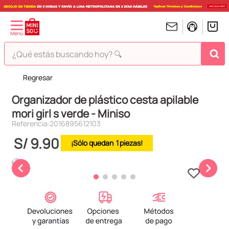
¿Qué estás buscando hoy? 🔍
Regresar
TÉRMINOS MÁS BUSCADOS
Organizador de plástico cesta apilable
1
.
peluches
mori girl s verde - Miniso
2
.
hello kitty
Referencia
:
2016895612103
3
.
bt21s
S/
9
.
90
1
4
.
chiikawas
5
.
my melody
6
.
harry potter
7
.
tomatodo
8
.
stitch