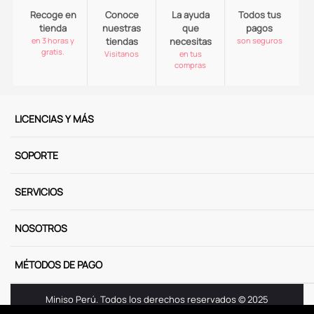
Recoge en
Conoce
La ayuda
Todos tus
tienda
nuestras
que
pagos
en 3 horas y
tiendas
necesitas
son seguros
gratis.
Visitanos
en tus
compras
LICENCIAS Y MÁS
SOPORTE
SERVICIOS
NOSOTROS
MÉTODOS DE PAGO
Miniso Perú. Todos los derechos reservados © 2025