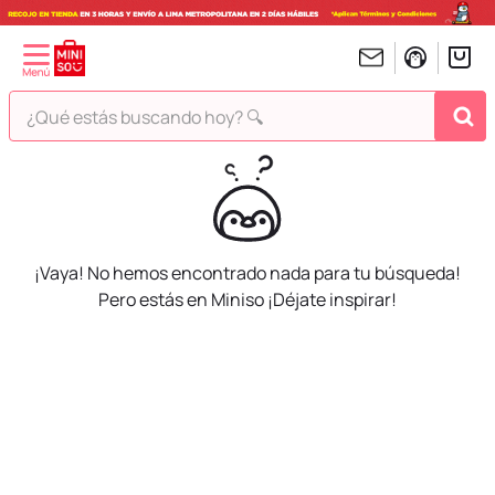
¿Qué estás buscando hoy? 🔍
TÉRMINOS MÁS BUSCADOS
1
.
peluches
2
.
hello kitty
¡Vaya! No hemos encontrado nada para tu búsqueda!
3
.
bt21s
Pero estás en Miniso ¡Déjate inspirar!
4
.
my melody
5
.
chiikawas
6
.
tomatodo
7
.
harry potter
8
.
kuromi