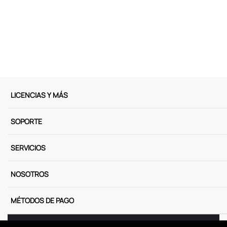
9
.
peluche
10
.
stitch
LICENCIAS Y MÁS
SOPORTE
SERVICIOS
NOSOTROS
MÉTODOS DE PAGO
Miniso Perú. Todos los derechos reservados © 2025