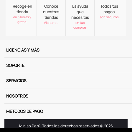
Recoge en
Conoce
La ayuda
Todos tus
tienda
nuestras
que
pagos
en 3 horas y
tiendas
necesitas
son seguros
gratis.
Visitanos
en tus
compras
LICENCIAS Y MÁS
SOPORTE
SERVICIOS
NOSOTROS
MÉTODOS DE PAGO
Miniso Perú. Todos los derechos reservados © 2025