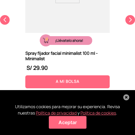
¡Llévatelo ahora!
Spray fijador facial minimalist 100 ml -
Minimalist
S/
29
.
90
A MI BOLSA
Utilizamos cookies para mejorar su experiencia. Revisa
nuestras
Política de privacidad
y
Política de cookies
.
Aceptar
Agregar a mi bolsa
Recoge en
Conoce
La ayuda
Todos tus