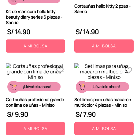
Cortauñas hello kitty 2 pzas -
Kit de manicura hello kitty
Sanrio
beauty diary series 6 piezas -
Sanrio
S/
14
.
90
S/
14
.
90
A MI BOLSA
A MI BOLSA
¡Llévatelo ahora!
¡Llévatelo ahora!
Cortauñas profesional grande
Set limas para uñas macaron
con lima de uñas - Miniso
multicolor 4 piezas - Miniso
S/
9
.
90
S/
7
.
90
A MI BOLSA
A MI BOLSA