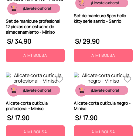
¡Llévatelo ahora!
¡Llévatelo ahora!
Set de manicure 5pcs hello
Set de manicure profesional
kitty serie sanrio - Sanrio
12 piezas con estuche de
almacenamiento - Miniso
S/
34
.
90
S/
29
.
90
A MI BOLSA
A MI BOLSA
¡Llévatelo ahora!
¡Llévatelo ahora!
Alicate corta cutícula
Alicate corta cutícula negro -
profesional - Miniso
Miniso
S/
17
.
90
S/
17
.
90
A MI BOLSA
A MI BOLSA