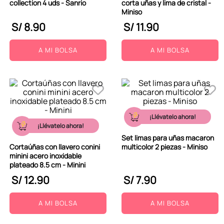
collection 4 uds - Sanrio
corta uñas y lima de cristal -
Miniso
S/
8
.
90
S/
11
.
90
A MI BOLSA
A MI BOLSA
¡Llévatelo ahora!
¡Llévatelo ahora!
Set limas para uñas macaron
Cortaúñas con llavero conini
multicolor 2 piezas - Miniso
minini acero inoxidable
plateado 8.5 cm - Minini
S/
12
.
90
S/
7
.
90
A MI BOLSA
A MI BOLSA