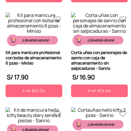
¡Llévatelo ahora!
¡Llévatelo ahora!
Kit para manicure profesional
Corta uñas con personajes de
con bolsa de almacenamiento
sanrio con caja de
6 pzas - Miniso
almacenamiento sin
salpicaduras - Sanrio
S/
17
.
90
S/
16
.
90
A MI BOLSA
A MI BOLSA
¡Llévatelo ahora!
¡Llévatelo ahora!