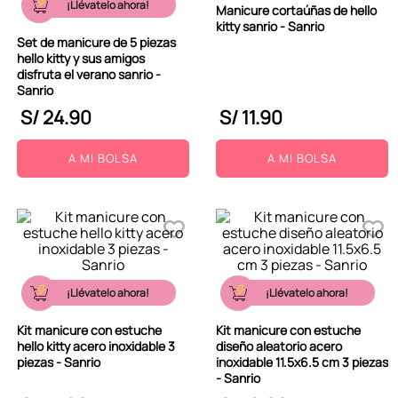
¡Llévatelo ahora!
Manicure cortaúñas de hello
9
.
peluche
kitty sanrio - Sanrio
Set de manicure de 5 piezas
10
.
kuromi
hello kitty y sus amigos
disfruta el verano sanrio -
Sanrio
S/
24
.
90
S/
11
.
90
A MI BOLSA
A MI BOLSA
¡Llévatelo ahora!
¡Llévatelo ahora!
Kit manicure con estuche
Kit manicure con estuche
hello kitty acero inoxidable 3
diseño aleatorio acero
piezas - Sanrio
inoxidable 11.5x6.5 cm 3 piezas
- Sanrio