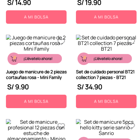
S/
14
.
90
S/
19
.
90
A MI BOLSA
A MI BOLSA
¡Llévatelo ahora!
¡Llévatelo ahora!
Juego de manicure de 2 piezas
Set de cuidado personal BT21
cortauñas rosa - Mini Family
collection 7 piezas - BT21
S/
9
.
90
S/
34
.
90
A MI BOLSA
A MI BOLSA