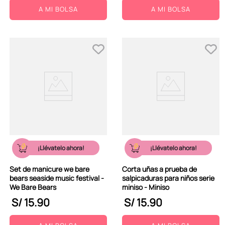
A MI BOLSA
A MI BOLSA
¡Llévatelo ahora!
¡Llévatelo ahora!
Set de manicure we bare
Corta uñas a prueba de
bears seaside music festival -
salpicaduras para niños serie
We Bare Bears
miniso - Miniso
S/
15
.
90
S/
15
.
90