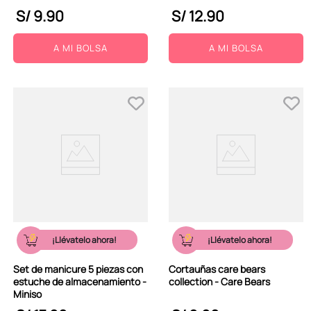
S/
9
.
90
S/
12
.
90
A MI BOLSA
A MI BOLSA
¡Llévatelo ahora!
¡Llévatelo ahora!
Set de manicure 5 piezas con
Cortauñas care bears
estuche de almacenamiento -
collection - Care Bears
Miniso