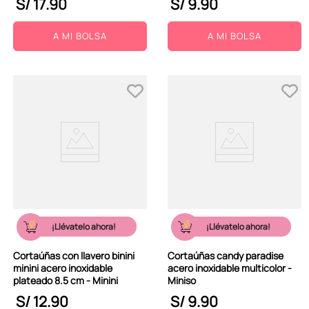
S/
17
.
90
S/
9
.
90
A MI BOLSA
A MI BOLSA
¡Llévatelo ahora!
¡Llévatelo ahora!
Cortaúñas con llavero binini
Cortaúñas candy paradise
minini acero inoxidable
acero inoxidable multicolor -
plateado 8.5 cm - Minini
Miniso
S/
12
.
90
S/
9
.
90