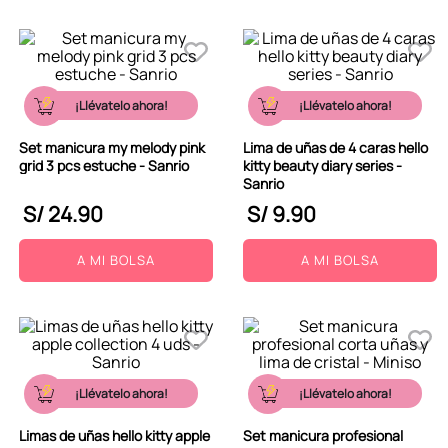
¡Llévatelo ahora!
¡Llévatelo ahora!
Set manicura my melody pink
Lima de uñas de 4 caras hello
grid 3 pcs estuche - Sanrio
kitty beauty diary series -
Sanrio
S/
24
.
90
S/
9
.
90
A MI BOLSA
A MI BOLSA
¡Llévatelo ahora!
¡Llévatelo ahora!
Limas de uñas hello kitty apple
Set manicura profesional