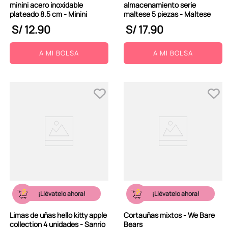
minini acero inoxidable
almacenamiento serie
plateado 8.5 cm - Minini
maltese 5 piezas - Maltese
S/
12
.
90
S/
17
.
90
A MI BOLSA
A MI BOLSA
¡Llévatelo ahora!
¡Llévatelo ahora!
Limas de uñas hello kitty apple
Cortauñas mixtos - We Bare
collection 4 unidades - Sanrio
Bears