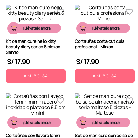
¡Llévatelo ahora!
¡Llévatelo ahora!
Kit de manicure hello kitty
Cortauñas corta cutícula
beauty diary series 6 piezas -
profesional - Miniso
Sanrio
S/
17
.
90
S/
17
.
90
A MI BOLSA
A MI BOLSA
¡Llévatelo ahora!
¡Llévatelo ahora!
Cortaúñas con llavero lenini
Set de manicure con bolsa de