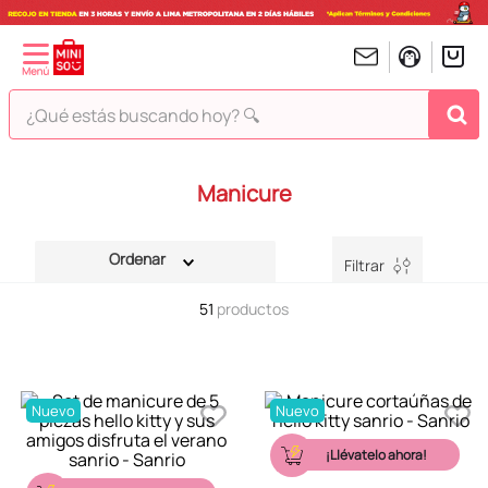
¿Qué estás buscando hoy? 🔍
TÉRMINOS MÁS BUSCADOS
Manicure
1
.
peluches
2
.
hello kitty
Filtrar
3
.
bt21s
51
productos
4
.
chiikawas
5
.
my melody
6
.
harry potter
Nuevo
Nuevo
7
.
tomatodo
¡Llévatelo ahora!
8
.
stitch