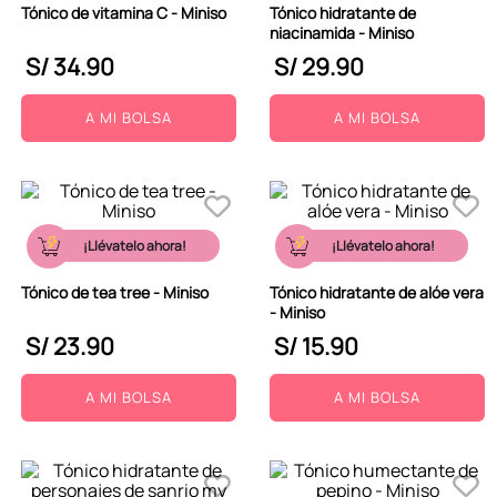
Tónico de vitamina C - Miniso
Tónico hidratante de
9
.
peluche
niacinamida - Miniso
S/
34
.
90
S/
29
.
90
10
.
kuromi
A MI BOLSA
A MI BOLSA
¡Llévatelo ahora!
¡Llévatelo ahora!
Tónico de tea tree - Miniso
Tónico hidratante de alóe vera
- Miniso
S/
23
.
90
S/
15
.
90
A MI BOLSA
A MI BOLSA