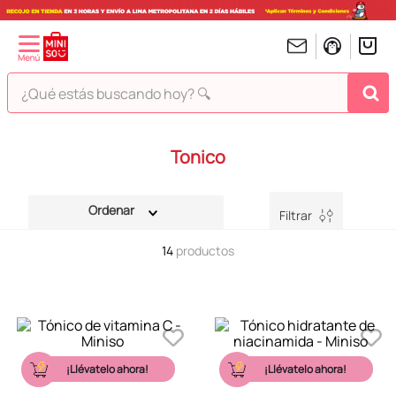
¿Qué estás buscando hoy? 🔍
TÉRMINOS MÁS BUSCADOS
Tonico
1
.
peluches
2
.
hello kitty
Filtrar
3
.
bt21s
14
productos
4
.
chiikawas
5
.
my melody
6
.
tomatodo
7
.
harry potter
¡Llévatelo ahora!
¡Llévatelo ahora!
8
.
stitch