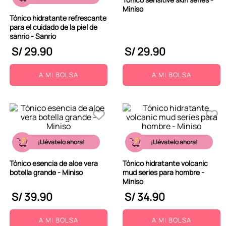
Miniso
Tónico hidratante refrescante
para el cuidado de la piel de
sanrio - Sanrio
S/
29
.
90
S/
29
.
90
A MI BOLSA
A MI BOLSA
¡Llévatelo ahora!
¡Llévatelo ahora!
Tónico esencia de aloe vera
Tónico hidratante volcanic
botella grande - Miniso
mud series para hombre -
Miniso
S/
39
.
90
S/
34
.
90
A MI BOLSA
A MI BOLSA