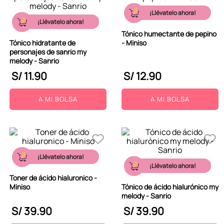
¡Llévatelo ahora!
¡Llévatelo ahora!
Tónico humectante de pepino
Tónico hidratante de
- Miniso
personajes de sanrio my
melody - Sanrio
S/
11
.
90
S/
12
.
90
A MI BOLSA
A MI BOLSA
¡Llévatelo ahora!
¡Llévatelo ahora!
Toner de ácido hialuronico -
Miniso
Tónico de ácido hialurónico my
melody - Sanrio
S/
39
.
90
S/
39
.
90