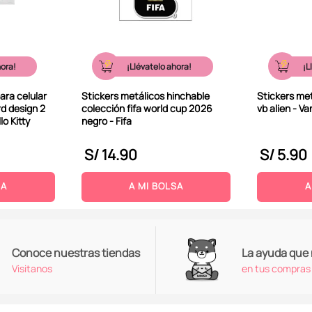
hora!
¡Llévatelo ahora!
¡L
ara celular
Stickers metálicos hinchable
Stickers met
rd design 2
colección fifa world cup 2026
vb alien - V
lo Kitty
negro - Fifa
S/
14
.
90
S/
5
.
90
SA
A MI BOLSA
A
Conoce nuestras tiendas
La ayuda que
Visitanos
en tus compras