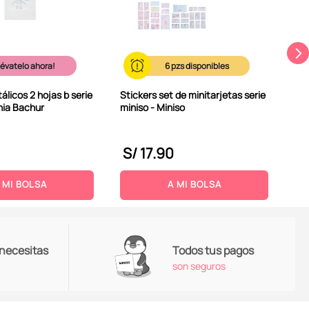
lévatelo ahora!
6
álicos 2 hojas b serie
Stickers set de minitarjetas serie
ania Bachur
miniso - Miniso
S/
17
.
90
S
 MI BOLSA
A MI BOLSA
 necesitas
Todos tus pagos
son seguros