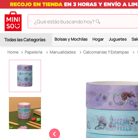
¿Qué estás buscando hoy? 🔍
TÉRMINOS MÁS BUSCADOS
Bolsas y Mochilas
Hogar
Juguetes
Sal
1
.
peluches
Papelería
Manualidades
Calcomanias Y Estampas
2
.
hello kitty
3
.
bt21s
4
.
chiikawas
5
.
my melody
6
.
harry potter
7
.
tomatodo
8
.
stitch
9
.
peluche