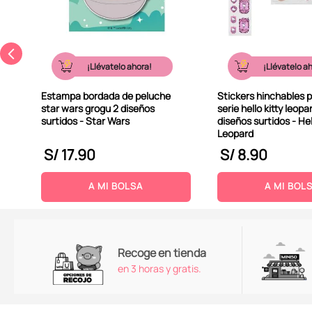
¡Llévatelo ahora!
¡Llévatelo a
Estampa bordada de peluche
Stickers hinchables p
star wars grogu 2 diseños
serie hello kitty leopa
surtidos - Star Wars
diseños surtidos - Hel
Leopard
S/
17
.
90
S/
8
.
90
A MI BOLSA
A MI BOL
Recoge en tienda
en 3 horas y gratis.