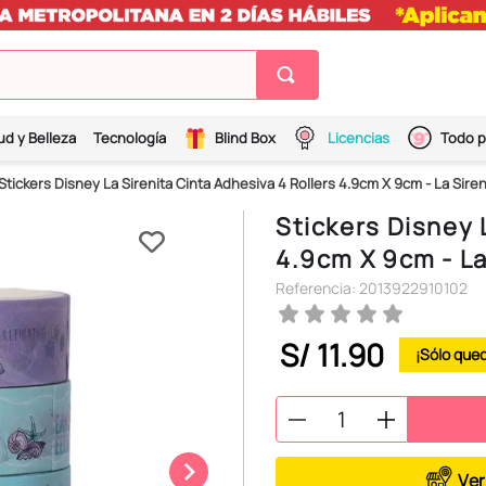
ud y Belleza
Tecnología
Blind Box
Licencias
Todo p
Stickers Disney La Sirenita Cinta Adhesiva 4 Rollers 4.9cm X 9cm - La Siren
Stickers Disney 
4.9cm X 9cm - La
Referencia
:
2013922910102
S/
11
.
90
Ver