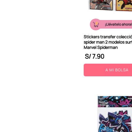
10
.
kuromi
¡Llévatelo ahora
Stickers transfer colecci
spider man 2 modelos surt
Marvel Spiderman
S/
7
.
90
A MI BOLSA