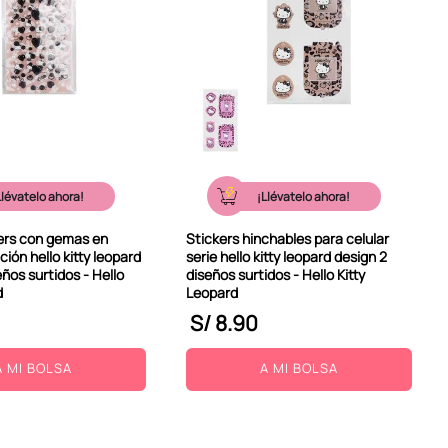
Llévatelo ahora!
¡Llévatelo ahora!
kers con gemas en
Stickers hinchables para celular
ción hello kitty leopard
serie hello kitty leopard design 2
eños surtidos - Hello
diseños surtidos - Hello Kitty
d
Leopard
S/
8
.
90
A MI BOLSA
A MI BOLSA