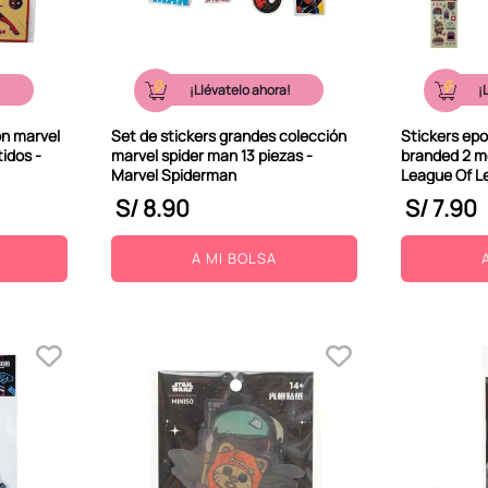
!
¡Llévatelo ahora!
¡
ón marvel
Set de stickers grandes colección
Stickers epo
idos -
marvel spider man 13 piezas -
branded 2 mo
Marvel Spiderman
League Of L
S/
8
.
90
S/
7
.
90
A MI BOLSA