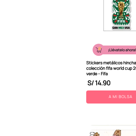
¡Llévatelo ahora
Stickers metálicos hinch
colección fifa world cup 
verde - Fifa
S/
14
.
90
A MI BOLSA