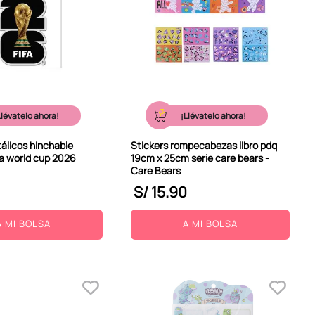
Llévatelo ahora!
¡Llévatelo ahora!
álicos hinchable
Stickers rompecabezas libro pdq
fa world cup 2026
19cm x 25cm serie care bears -
Care Bears
S/
15
.
90
A MI BOLSA
A MI BOLSA