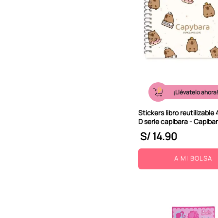
¡Llévatelo ahora
Stickers libro reutilizable
D serie capibara - Capiba
S/
14
.
90
A MI BOLSA