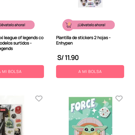
Llévatelo ahora!
¡Llévatelo ahora!
xi league of legends co
Plantilla de stickers 2 hojas -
delos surtidos -
Enhypen
egends
S/
11
.
90
A MI BOLSA
A MI BOLSA