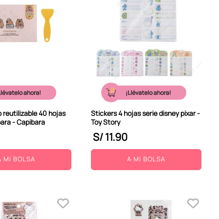
Llévatelo ahora!
¡Llévatelo ahora!
o reutilizable 40 hojas
Stickers 4 hojas serie disney pixar -
bara - Capibara
Toy Story
S/
11
.
90
A MI BOLSA
A MI BOLSA