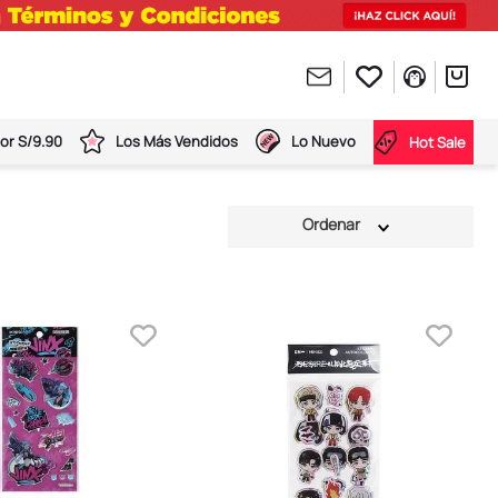
or S/9.90
Los Más Vendidos
Lo Nuevo
Hot Sale