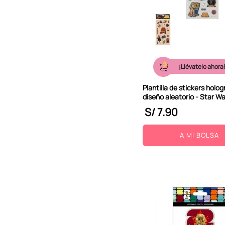
¡Llévatelo ahora
Plantilla de stickers holog
diseño aleatorio - Star W
S/
7
.
90
A MI BOLSA