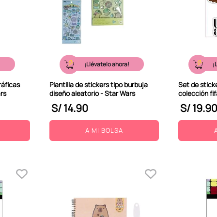
!
¡Llévatelo ahora!
¡
ráficas
Plantilla de stickers tipo burbuja
Set de stic
ars
diseño aleatorio - Star Wars
colección fi
S/
14
.
90
S/
19
.
9
A MI BOLSA