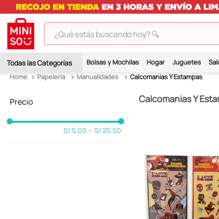
¿Qué estás buscando hoy? 🔍
TÉRMINOS MÁS BUSCADOS
Bolsas y Mochilas
Hogar
Juguetes
Sal
1
.
peluches
Papelería
Manualidades
Calcomanias Y Estampas
2
.
hello kitty
Calcomanias Y Est
3
.
bt21s
4
.
chiikawas
S/ 5.00
–
S/ 25.00
5
.
my melody
6
.
harry potter
7
.
tomatodo
8
.
stitch
9
.
peluche