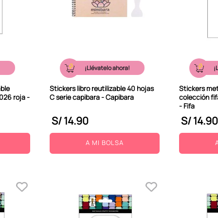
!
¡Llévatelo ahora!
¡
able
Stickers libro reutilizable 40 hojas
Stickers met
026 roja -
C serie capibara - Capibara
colección fi
- Fifa
S/
14
.
90
S/
14
.
90
A MI BOLSA