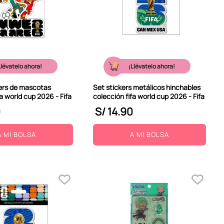
Llévatelo ahora!
¡Llévatelo ahora!
kers de mascotas
Set stickers metálicos hinchables
fa world cup 2026 - Fifa
colección fifa world cup 2026 - Fifa
0
S/
14
.
90
A MI BOLSA
A MI BOLSA