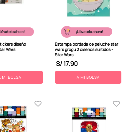
Llévatelo ahora!
¡Llévatelo ahora!
stickers diseño
Estampa bordada de peluche star
Star Wars
wars grogu 2 diseños surtidos -
Star Wars
S/
17
.
90
A MI BOLSA
A MI BOLSA