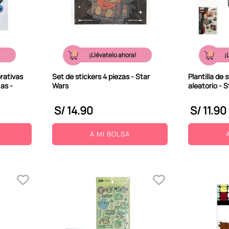
!
¡Llévatelo ahora!
¡
rativas
Set de stickers 4 piezas - Star
Plantilla de 
as -
Wars
aleatorio - 
S/
14
.
90
S/
11
.
90
A MI BOLSA