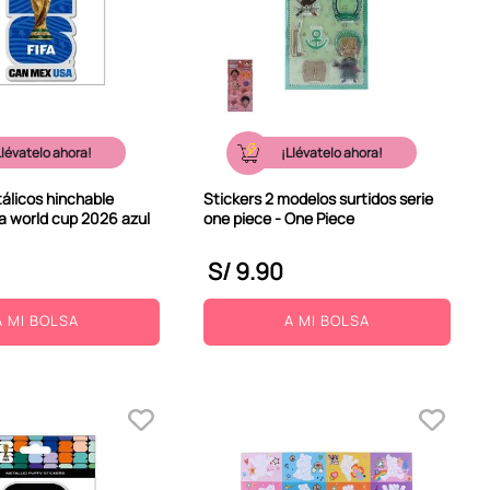
Llévatelo ahora!
¡Llévatelo ahora!
álicos hinchable
Stickers 2 modelos surtidos serie
fa world cup 2026 azul
one piece - One Piece
S/
9
.
90
A MI BOLSA
A MI BOLSA