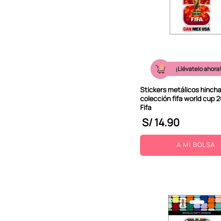
¡Llévatelo ahora
Stickers metálicos hinch
colección fifa world cup 2
Fifa
S/
14
.
90
A MI BOLSA