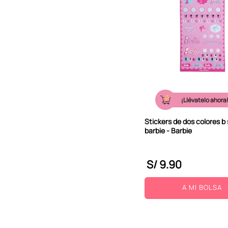
¡Llévatelo ahora
Stickers de dos colores b 
barbie - Barbie
S/
9
.
90
A MI BOLSA