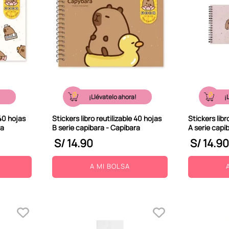
!
¡Llévatelo ahora!
¡
 40 hojas
Stickers libro reutilizable 40 hojas
Stickers libr
ra
B serie capibara - Capibara
A serie capi
S/
14
.
90
S/
14
.
90
A MI BOLSA