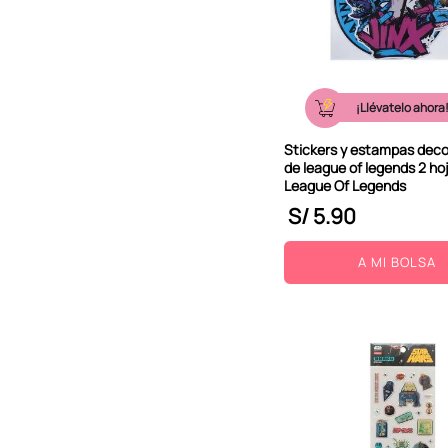
¡Llévatelo ahora
Stickers y estampas deco
de league of legends 2 hoj
League Of Legends
S/
5
.
90
A MI BOLSA