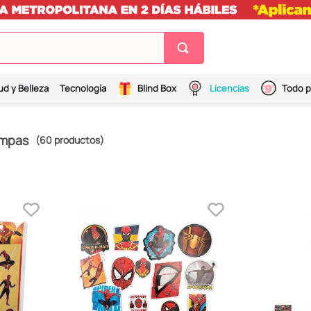
ud y Belleza
Tecnología
Blind Box
Licencias
Todo p
ampas
60
productos