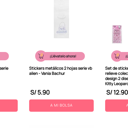
!
¡Llévatelo ahora!
¡
serie
Stickers metálicos 2 hojas serie vb
Set de stic
alien - Vania Bachur
relieve colec
design 2 dis
Kitty Leopar
S/
5
.
90
S/
12
.
90
A MI BOLSA