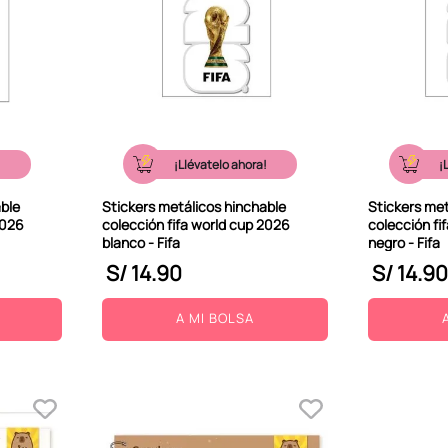
!
¡Llévatelo ahora!
¡
able
Stickers metálicos hinchable
Stickers met
2026
colección fifa world cup 2026
colección fi
blanco - Fifa
negro - Fifa
S/
14
.
90
S/
14
.
90
A MI BOLSA