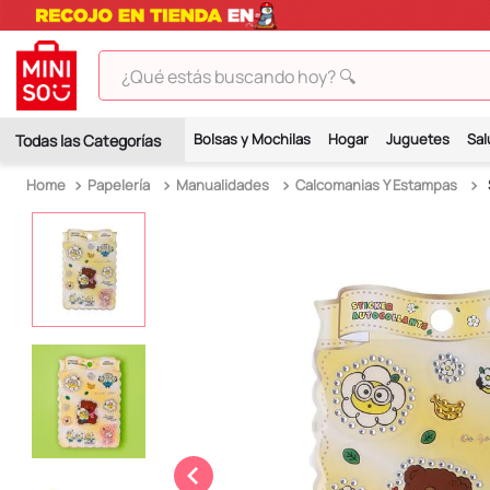
¿Qué estás buscando hoy? 🔍
TÉRMINOS MÁS BUSCADOS
Bolsas y Mochilas
Hogar
Juguetes
Sal
1
.
peluches
Papelería
Manualidades
Calcomanias Y Estampas
2
.
hello kitty
3
.
bt21s
4
.
my melody
5
.
chiikawas
6
.
tomatodo
7
.
harry potter
8
.
kuromi
9
.
peluche