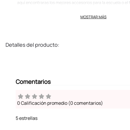
aquí encontraras los mejores accesorios para la escuela o el 
materiales de alta resistencia con detalle adhesivo en parte p
Se adhieren fácilmente a todo tipo de superficies planas ¡Dec
MOSTRAR MÁS
diferente a tus accesorios!
Contiene 1 plantilla con diferentes diseño de estos adorables
darle estilo a tus anotaciones o accesorios!
¡Decora tus objetos favoritos!
Detalles del producto:
Comentarios
0 Calificación promedio
(0 comentarios)
5 estrellas