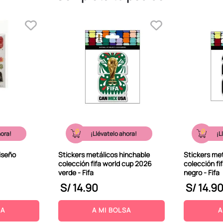
hora!
¡Llévatelo ahora!
¡L
diseño
Stickers metálicos hinchable
Stickers me
colección fifa world cup 2026
colección fi
verde - Fifa
negro - Fifa
S/
14
.
90
S/
14
.
9
SA
A MI BOLSA
A