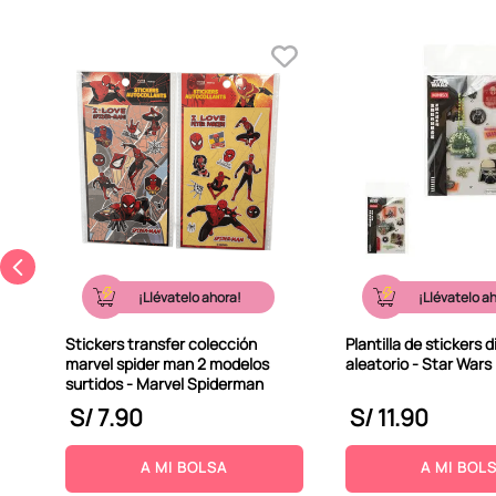
ears
m x
¡Llévatelo ahora!
¡Llévatelo a
Stickers transfer colección
Plantilla de stickers 
marvel spider man 2 modelos
aleatorio - Star Wars
surtidos - Marvel Spiderman
S/
7
.
90
S/
11
.
90
A MI BOLSA
A MI BOL