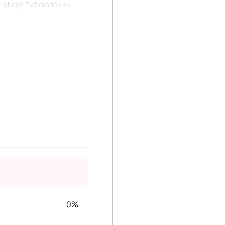
trabajo! Elaborados en
osterior.
ora y dale un toque
 personajes ¡Ideales para
0%