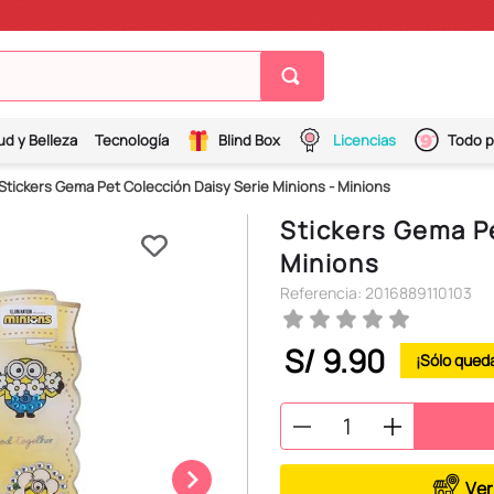
ud y Belleza
Tecnología
Blind Box
Licencias
Todo p
Stickers Gema Pet Colección Daisy Serie Minions - Minions
Stickers Gema Pe
Minions
Referencia
:
2016889110103
S/
9
.
90
Ver