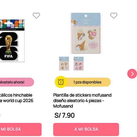
Sti
san
lévatelo ahora!
1
tálicos hinchable
Plantilla de stickers mofusand
fa world cup 2026
diseño aleatorio 4 piezas -
Mofusand
0
S/
7
.
90
S
 MI BOLSA
A MI BOLSA