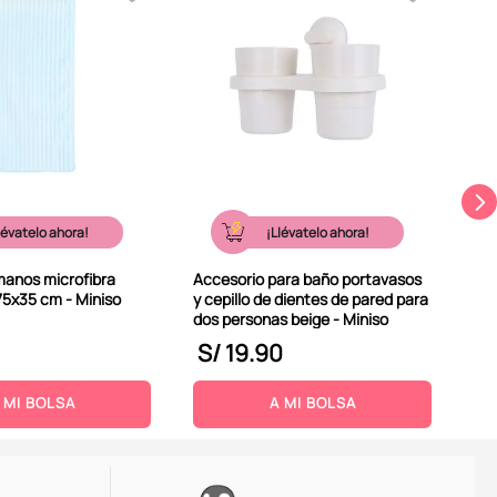
Toa
140
lévatelo ahora!
¡Llévatelo ahora!
manos microfibra
Accesorio para baño portavasos
75x35 cm - Miniso
y cepillo de dientes de pared para
dos personas beige - Miniso
S/
19
.
90
S
 MI BOLSA
A MI BOLSA