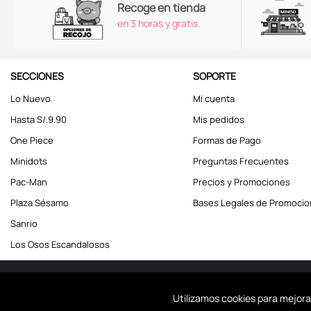
Recoge en tienda
en 3 horas y gratis.
SECCIONES
SOPORTE
Lo Nuevo
Mi cuenta
Hasta S/.9.90
Mis pedidos
One Piece
Formas de Pago
Minidots
Preguntas Frecuentes
Pac-Man
Precios y Promociones
Plaza Sésamo
Bases Legales de Promoci
Sanrio
Los Osos Escandalosos
Miniso Perú. Todos los d
Utilizamos cookies para mejora
Usamos coo