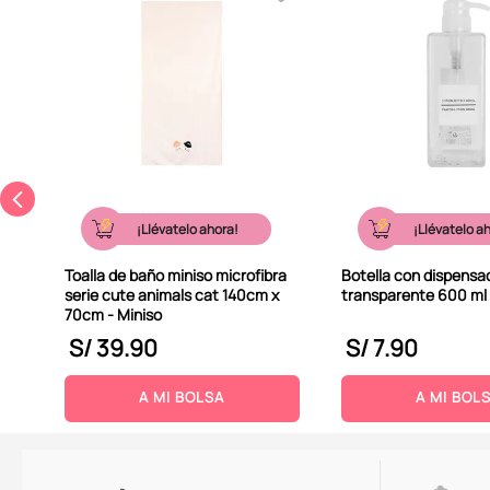
sney
ory
¡Llévatelo ahora!
¡Llévatelo a
Toalla de baño miniso microfibra
Botella con dispensad
serie cute animals cat 140cm x
transparente 600 ml 
70cm - Miniso
S/
39
.
90
S/
7
.
90
A MI BOLSA
A MI BOL