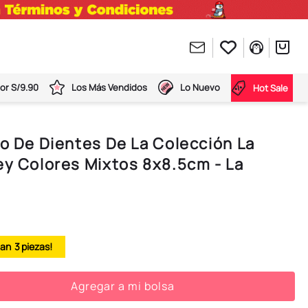
or S/9.90
Los Más Vendidos
Lo Nuevo
Hot Sale
lo De Dientes De La Colección La
ey Colores Mixtos 8x8.5cm - La
3
Agregar a mi bolsa