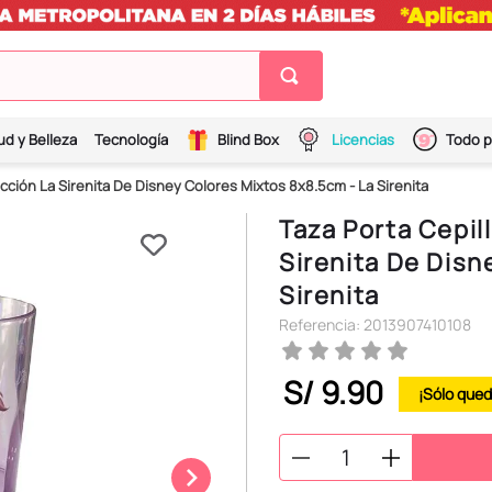
ud y Belleza
Tecnología
Blind Box
Licencias
Todo p
cción La Sirenita De Disney Colores Mixtos 8x8.5cm - La Sirenita
Taza Porta Cepil
Sirenita De Disn
Sirenita
Referencia
:
2013907410108
S/
9
.
90