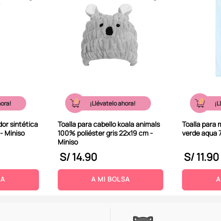
hora!
¡Llévatelo ahora!
¡L
or sintética
Toalla para cabello koala animals
Toalla para 
- Miniso
100% poliéster gris 22x19 cm -
verde aqua 
Miniso
S/
14
.
90
S/
11
.
90
SA
A MI BOLSA
A