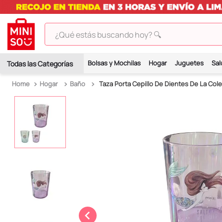
¿Qué estás buscando hoy? 🔍
TÉRMINOS MÁS BUSCADOS
Bolsas y Mochilas
Hogar
Juguetes
Sal
1
.
peluches
Hogar
Baño
Taza Porta Cepillo De Dientes De La Cole
2
.
hello kitty
3
.
bt21s
4
.
chiikawas
5
.
my melody
6
.
harry potter
7
.
tomatodo
8
.
stitch
9
.
peluche