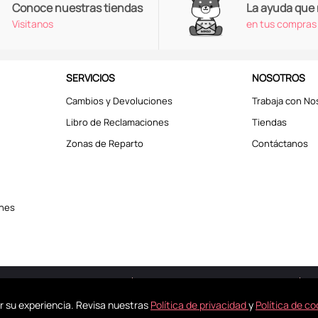
Conoce nuestras tiendas
La ayuda que
Visitanos
en tus compras
SERVICIOS
NOSOTROS
Cambios y Devoluciones
Trabaja con No
Libro de Reclamaciones
Tiendas
Zonas de Reparto
Contáctanos
ones
erechos reservados © 2025
Términos y Condiciones
r su experiencia. Revisa nuestras
Política de privacidad
y
Política de co
kies para mejorar tu experiencia. Revisa nuestra
Política de Privacidad
y