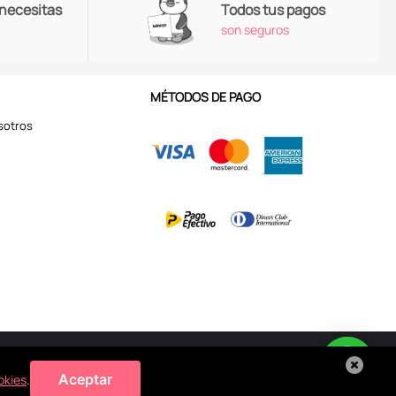
 necesitas
Todos tus pagos
son seguros
MÉTODOS DE PAGO
sotros
Aviso de Privacidad
Aceptar
okies
.
 de
cookies